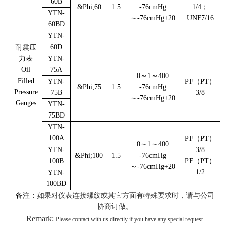
60B
&Phi;60
1.5
-76cmHg
1/4；
YTN-
～-76cmHg+20
UNF7/16
60BD
YTN-
60D
耐震压
力表
YTN-
Oil
75A
0
～1～400
Filled
YTN-
PF
（PT）
&Phi;75
1.5
-76cmHg
Pressure
75B
3/8
～-76cmHg+20
Gauges
YTN-
75BD
YTN-
100A
PF
（PT）
0
～1～400
YTN-
3/8
&Phi;100
1.5
-76cmHg
100B
PF
（PT）
～-76cmHg+20
1/2
YTN-
100BD
备注：
如果对仪表连接螺纹或其它方面有特殊要求时，请与公司
协商订做。
Remark:
Please contact with us directly if you have any special request.