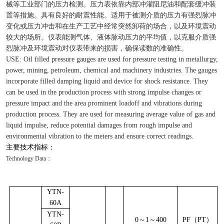
械等工业部门的压力检测。压力表依靠内部冲灌阻尼油和配套缓冲装
置等措施。具有良好的耐震性能。适用于被测介质的压力有强烈脉冲
变化或压力冲击和在生产工艺中经常突然卸荷的场合，以及环境震动
较大的场所。仪表能测气体、液体脉动压力的平均值，以克服介质强
烈脉冲及环境震动对仪表带来的损害，确保读数的准确性。
USE: Oil filled pressure gauges are used for pressure testing in metallurgy,
power, mining, petroleum, chemical and machinery industries. The gauges
incorporate filled damping liquid and device for shock resistance. They
can be used in the production process with strong impulse changes or
pressure impact and the area prominent loadoff and vibrations during
production process. They are used for measuring average value of gas and
liquid impulse, reduce potential damages from rough impulse and
environmental vibration to the meters and ensure correct readings.
主要技术指标：
Technology Data
：
YTN-
60A
YTN-
0
～1～400
PF
（PT）