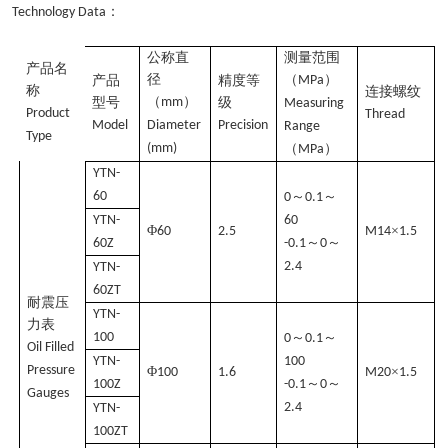
：
Technology Data
公称直
测量范围
产品名
径
（
）
产品
精度等
MPa
称
连接螺纹
（
）
型号
mm
级
Measuring
Product
Thread
Model
Diameter
Precision
Range
Type
(mm)
（
）
MPa
YTN-
60
～
～
0
0.1
YTN-
60
Φ
×
60
2.5
M14
1.5
～
～
60Z
-0.1
0
2.4
YTN-
60ZT
耐震压
YTN-
力表
100
～
～
0
0.1
Oil Filled
YTN-
100
Pressure
Φ
×
100
1.6
M20
1.5
～
～
100Z
-0.1
0
Gauges
2.4
YTN-
100ZT