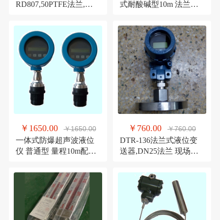
RD807,50PTFE法兰,强
式耐酸碱型10m 法兰，2
腐蚀性液体,卫生级液位
点开关量输出液位计
计
￥1650.00
￥760.00
￥1650.00
￥760.00
一体式防爆超声波液位
DTR-136法兰式液位变
仪 普通型 量程10m配套
送器,DN25法兰 现场显
法兰2点开关量液位计
示 4-20mA信号流量计