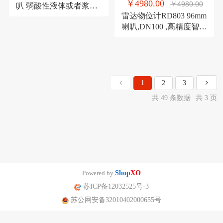
￥4980.00
￥4980.00
叭 弱酸性液体或者浆料
雷达物位计RD803 96mm
测量 高精度液位计
喇叭,DN100 ,高精度智能
液位计
1
2
3
共 49 条数据
共 3 页
Powered by
Shop
XO
苏ICP备12032525号-3
苏公网安备32010402000655号
南京迪泰尔仪表机电设备有限公司版权所有 声明：网站常规报价 仅供参