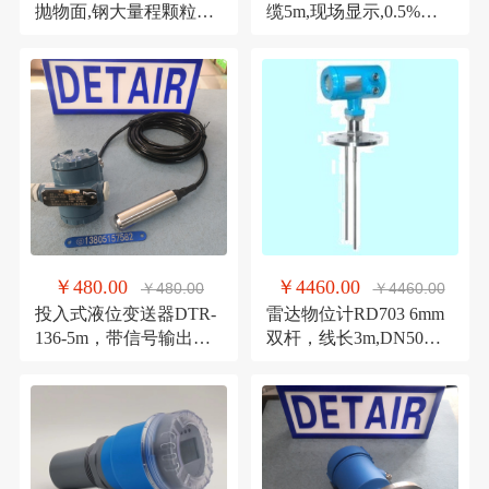
抛物面,钢大量程颗粒状
缆5m,现场显示,0.5%精
物料 智能高精度
度 24VDC 投入式物位计
￥480.00
￥4460.00
￥480.00
￥4460.00
投入式液位变送器DTR-
雷达物位计RD703 6mm
136-5m，带信号输出静
双杆，线长3m,DN50不
压式液位变送器
锈钢材质导波雷达液位
计