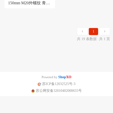
150mm M20外螺纹 青岛
华青仪表 特价直销
1
共 19 条数据
共 1 页
Powered by
Shop
XO
苏ICP备12032525号-3
苏公网安备32010402000655号
南京迪泰尔仪表机电设备有限公司版权所有 声明：网站常规报价 仅供参
考 非标产品以实际为准。