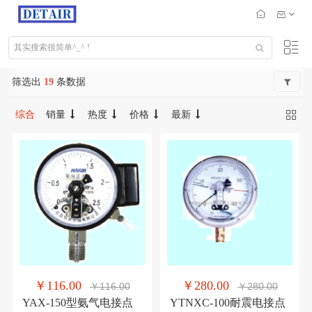
筛选出
19
条数据
综合
销量
热度
价格
最新
￥116.00
￥280.00
￥116.00
￥280.00
YAX-150型氨气电接点
YTNXC-100耐震电接点