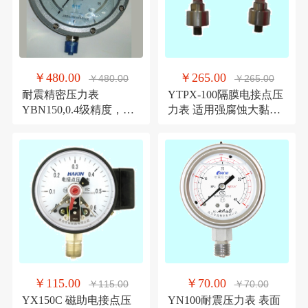
￥480.00
￥265.00
￥480.00
￥265.00
耐震精密压力表
YTPX-100隔膜电接点压
YBN150,0.4级精度，径
力表 适用强腐蚀大黏度
向 150mm表面,M20.1.5
介质 青岛华青仪表
外螺纹
￥115.00
￥70.00
￥115.00
￥70.00
YX150C 磁助电接点压
YN100耐震压力表 表面