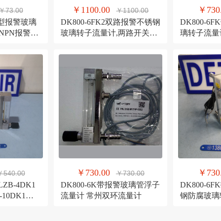
￥1100.00
￥730
￥73.00
￥1100.00
防腐型报警玻璃
DK800-6FK2双路报警不锈钢
DK800-
玻璃转子流量计,两路开关保
璃转子流量
线报警流量计
持型不保持型报警流量计
持型不保持
￥730.00
￥730
￥540.00
￥730.00
ZB-4DK1
DK800-6K带报警玻璃管浮子
DK800-6
B-10DK1不
流量计 常州双环流量计
钢防腐玻璃
幅值三线报