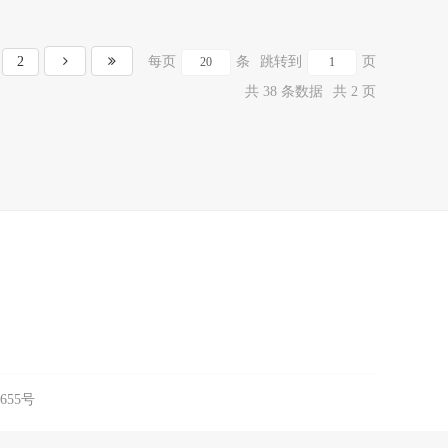
2
每页
条
跳转到
页
共 38 条数据
共 2 页
655号
以实际为准。