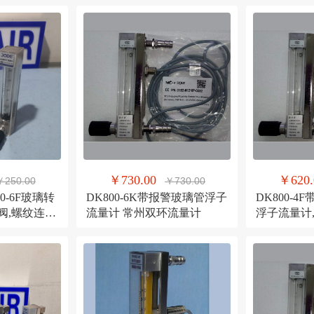
￥730.00
￥620.
￥250.00
￥730.00
0-6F玻璃转
DK800-6K带报警玻璃管浮子
DK800-
阀,螺纹连接
流量计 常州双环流量计
浮子流量计
计
流量计