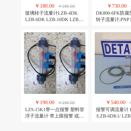
￥180.00
￥730.00
￥180.00
玻璃转子流量计LZB-4DK
DK800-6FK
LZB-6DK LZB-10DK LZB-
转子流量计,PNP NPN报警信
10DKF不锈钢流量计
号,电压幅值三
￥190.00
￥540.00
￥190.00
LZS-15K1带一点报警 塑料管
报警可调流量计 L
浮子流量计 带上限报警 或者
/LZB-6DK1/ LZ
下限报警
锈钢报警流量计