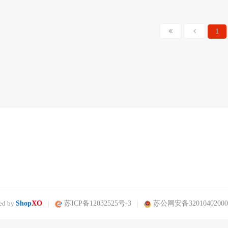
1
ed by
Shop
XO
|
苏ICP备12032525号-3
|
苏公网安备32010402000
仪表机电设备有限公司版权所有 声明：网站常规报价 仅供参考 非标产品