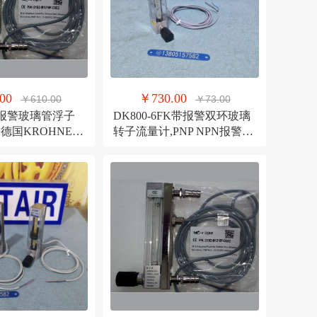
00
￥730.00
￥610.00
￥73.00
4带报警玻璃管浮子
DK800-6FK带报警双环玻璃
德国KROHNE公
转子流量计,PNP NPN报警信
计
号,电压幅值三线报警流量计