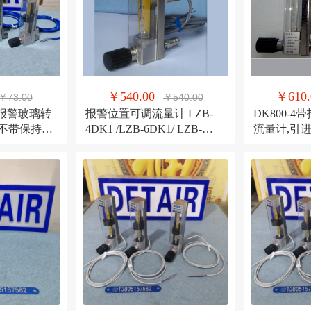
￥540.00
￥610.
￥73.00
￥540.00
环形报警玻璃转
报警位置可调流量计 LZB-
DK800-
持不带保持两
4DK1 /LZB-6DK1/ LZB-
流量计,引进
玻璃管浮子
10DK1不锈钢报警流量计
司技术流量