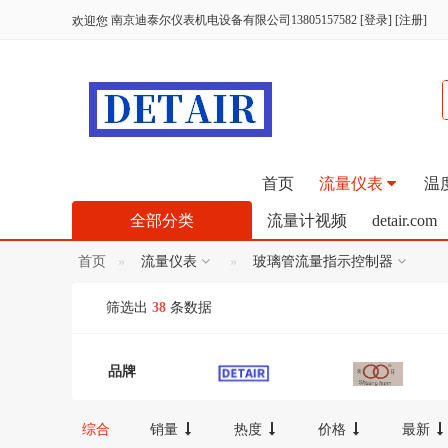
南京迪泰尔仪表机电设备有限公司13805157582
[
登录
] [
注册
]
欢迎您
首页
流量仪表
温
全部分类
流量计视频
detair.com
首页
流量仪表
玻璃管流量指示控制器
筛选出
38
条数据
品牌
综合
销量
热度
价格
最新