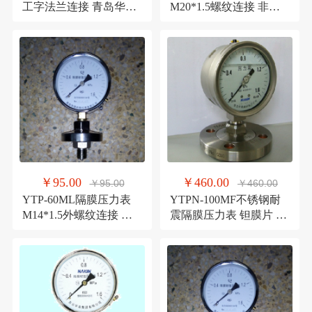
工字法兰连接 青岛华青
M20*1.5螺纹连接 非标
仪表 特价直销
定做 青岛华青仪表
￥95.00
￥460.00
￥95.00
￥460.00
YTP-60ML隔膜压力表
YTPN-100MF不锈钢耐
M14*1.5外螺纹连接 表
震隔膜压力表 钽膜片 法
面60mm 青岛华强仪表
兰连接 青岛华青仪表