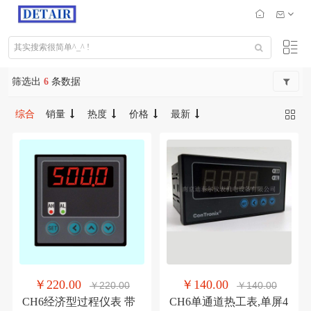
筛选出
6
条数据
综合
销量
热度
价格
最新
￥220.00
￥140.00
￥220.00
￥140.00
CH6经济型过程仪表 带
CH6单通道热工表,单屏4