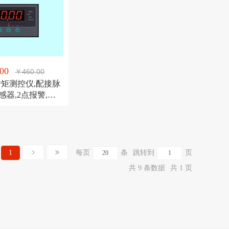
00
￥460.00
Y转矩测控仪,配接脉
器,2点报警,变
1
每页
条
跳转到
页
共 9 条数据
共 1 页