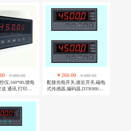
00
￥260.00
￥460.00
￥260.00
仪,160*80,馈电
配接光电开关,接近开关,磁电
变送 通讯 打印智
式传感器,编码器,DTR900M
转速测控仪