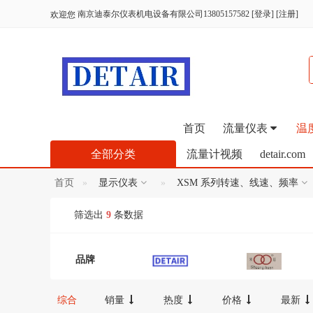
南京迪泰尔仪表机电设备有限公司13805157582
[
登录
] [
注册
]
欢迎您
首页
流量仪表
温
全部分类
流量计视频
detair.com
首页
显示仪表
XSM 系列转速、线速、频率
筛选出
9
条数据
品牌
综合
销量
热度
价格
最新