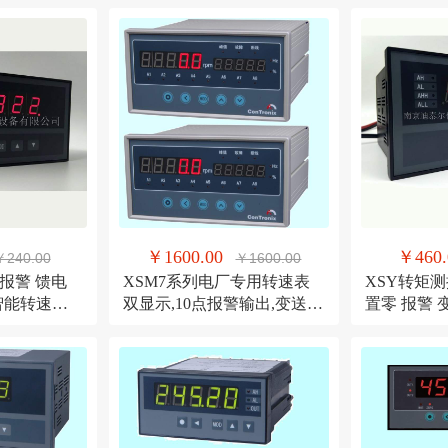
￥1600.00
￥460.
￥240.00
￥1600.00
,报警 馈电
XSM7系列电厂专用转速表
XSY转矩测控
 智能转速显
双显示,10点报警输出,变送输
置零 报警 
出显示仪
能控制仪