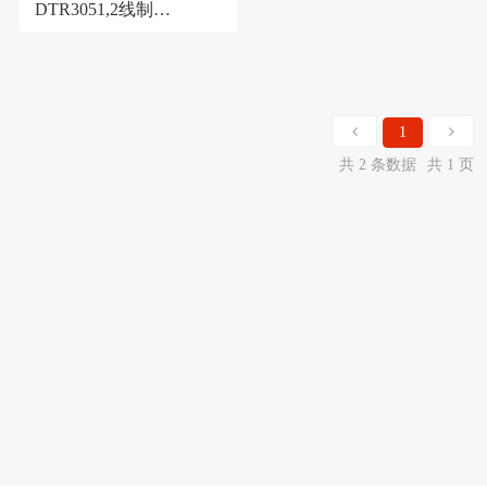
DTR3051,2线制
4~20mADC输出,数字通
讯差压变送器
1
共 2 条数据
共 1 页