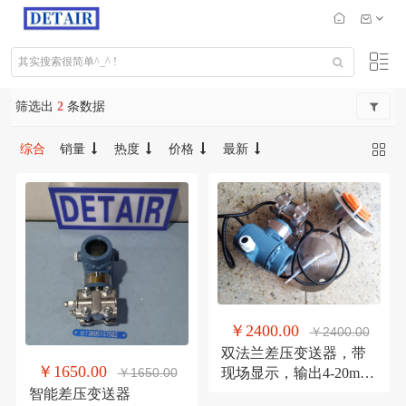
筛选出
2
条数据
综合
销量
热度
价格
最新
￥2400.00
￥2400.00
双法兰差压变送器，带
￥1650.00
￥1650.00
现场显示，输出4-20mA
信号变送器
智能差压变送器