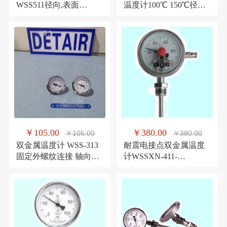
WSS511径向,表面
温度计100℃ 150℃径向,
150mm,0-500℃,精度1.5
上下限,双环温度计
级
￥105.00
￥380.00
￥105.00
￥380.00
双金属温度计 WSS-313
耐震电接点双金属温度
固定外螺纹连接 轴向安
计WSSXN-411-
装不锈钢双金属温度计
100℃-100mm 径
向,M27*2外螺纹