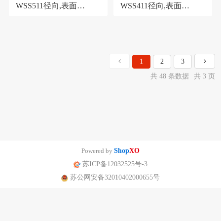
WSS511径向,表面
WSS411径向,表面
150mm,100℃,150℃,200
100mm,0-500℃,精度1.5
℃
级
1
2
3
共 48 条数据
共 3 页
Powered by
Shop
XO
苏ICP备12032525号-3
苏公网安备32010402000655号
南京迪泰尔仪表机电设备有限公司版权所有 声明：网站常规报价 仅供参
考 非标产品以实际为准。