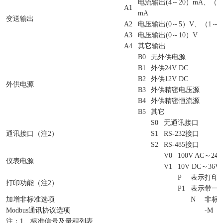
电流输出
(4
～
20
）
mA
、（
0
A1
mA
变送输出
A2
电压输出
(0
～
5
）
V
、（
1
～
5
A3
电压输出
(0
～
10
）
V
A4
其它输出
B0
无外供电源
B1
外供
24V DC
B2
外供
12V DC
外供电源
B3
外供精密电压源
B4
外供精密恒流源
B5
其它
S0
无通讯接口
通讯接口（注
2
）
S1
RS-232
接口
S2
RS-485
接口
V0
100V AC
～
240
仪表电源
V1
10V DC
～
36V
P
表示打印
打印功能（注
2
）
P1
表示带一
加增非标准选项
N
非标
Modbus
通讯协议选项
-M
注：
1
、标准信号及量程列表