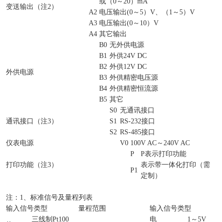
或（
0
～
20
）
mA
变送输出（注
2
）
A2
电压输出
(0
～
5
）
V
、（
1
～
5
）
V
A3
电压输出
(0
～
10
）
V
A4
其它输出
B0
无外供电源
B1
外供
24V DC
B2
外供
12V DC
外供电源
B3
外供精密电压源
B4
外供精密恒流源
B5
其它
S0
无通讯接口
通讯接口（注
3
）
S1
RS-232
接口
S2
RS-485
接口
仪表电源
V0
100V AC
～
240V AC
P
P
表示打印功能
打印功能（注
3
）
表示带一体化打印（需
P1
定制）
注：
1
、标准信号及量程列表
输入信号类型
量程范围
输入信号类型
三线制
Pt100
电
1
～
5V