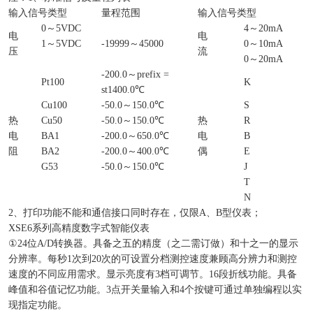
输入信号类型
量程范围
输入信号类型
0
～
5VDC
4
～
20mA
电
电
1
～
5VDC
-19999
～
45000
0
～
10mA
压
流
0
～
20mA
-200.0
～
prefix =
Pt100
K
st1400.0
℃
Cu100
-50.0
～
150.0
℃
S
热
Cu50
-50.0
～
150.0
℃
热
R
电
BA1
-200.0
～
650.0
℃
电
B
阻
BA2
-200.0
～
400.0
℃
偶
E
G53
-50.0
～
150.0
℃
J
T
N
2
、打印功能不能和通信接口同时存在，仅限
A
、
B
型仪表；
XSE6
系列高精度数字式智能仪表
①
24
位
A/D
转换器。具备之五的精度（之二需订做）和十之一的显示
分辨率。每秒
1
次到
20
次的可设置分档测控速度兼顾高分辨力和测控
速度的不同应用需求。显示亮度有
3
档可调节。
16
段折线功能。具备
峰值和谷值记忆功能。
3
点开关量输入和
4
个按键可通过单独编程以实
现指定功能。