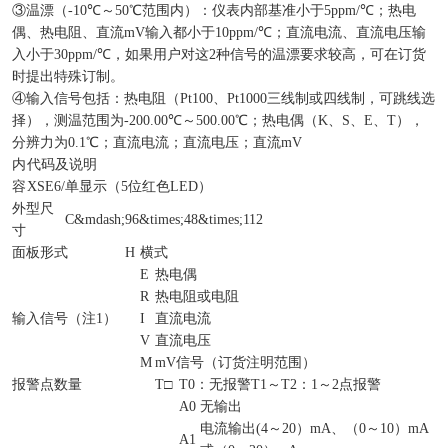
③
温漂（
-10
℃
～
50
℃
范围内）：仪表内部基准小于
5ppm/
℃；热电
偶、热电阻、直流
mV
输入都小于
10ppm/
℃；直流电流、直流电压输
入小于
30ppm/
℃，如果用户对这
2
种信号的温漂要求较高，可在订货
时提出特殊订制。
④
输入信号包括：热电阻（
Pt100
、
Pt1000
三线制或四线制，可跳线选
择），测温范围为
-200.00
℃
～
500.00
℃
；热电偶（
K
、
S
、
E
、
T
），
分辨力为
0.1
℃
；直流电流；直流电压；直流
mV
内
代码及说明
容
XSE6/
单显示（
5
位红色
LED
）
外型尺
C
&mdash;
96
&times;
48
&times;
112
寸
面板形式
H
横式
E
热电偶
R
热电阻或电阻
输入信号（注
1
）
I
直流电流
V
直流电压
M
mV
信号（订货注明范围）
报警点数量
T
□
T0
：无报警
T1
～
T2
：
1
～
2
点报警
A0
无输出
电流输出
(4
～
20
）
mA
、（
0
～
10
）
mA
A1