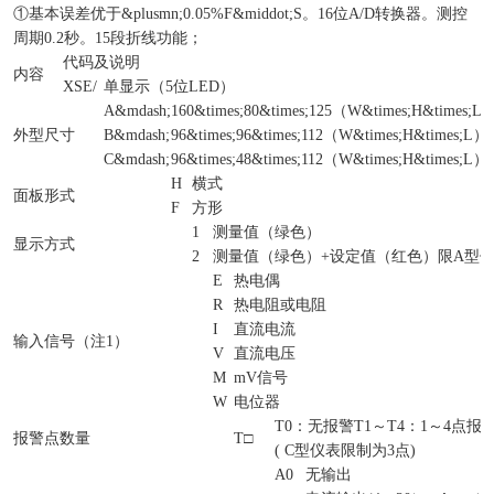
①
基本误差优于&plusmn;
0.05%F
&middot;
S
。
16
位
A/D
转换器。测控
周期
0.2
秒。
15
段折线功能；
代码及说明
内容
XSE/
单显示（
5
位
LED
）
A
&mdash;
160
&times;
80
&times;
125
（
W
&times;
H
&times;
L
外型尺寸
B
&mdash;
96
&times;
96
&times;
112
（
W
&times;
H
&times;
L
）
C
&mdash;
96
&times;
48
&times;
112
（
W
&times;
H
&times;
L
）
H
横式
面板形式
F
方形
1
测量值（绿色）
显示方式
2
测量值（绿色）
+
设定值（红色）
限
A
型
E
热电偶
R
热电阻或电阻
I
直流电流
输入信号（注
1
）
V
直流电压
M
mV
信号
W
电位器
T0
：无报警
T1
～
T4
：
1
～
4
点报
报警点数量
T
□
( C
型仪表限制为
3
点
)
A0
无输出