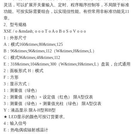
灵活，可以扩展开关量输入、定时、程序顺序控制等，不局限于标准
功能。可按实际需要组合，以实现佳性能。有些常用非标准功能见11
章。
2、型号规格
XSE / o &mdash; o o o T o A o B o S o V o o o
1：外形尺寸
A：横式160&times;80&times;125
B：96&times;96&times;112（W&times;H&times;L）
C：横式96&times;48&times;112
E：318&times;104&times;300（W&times;H&times;L）盘装，台式通用
2：面板形式 H：横式
F：方形
3：显示方式：
1：测量值（绿色）
2：测量值（绿色）+ 设定值（红色） 限A型仪表
3：测量值（绿色）+ 测量值光柱（绿色） 限A型仪表
Y：液晶显示 限A-H型和B型
★ LED显示的颜色可按订货要求。
4：输入信号
E：热电偶或辐射感温计