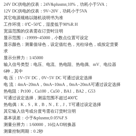
24V DC供电的仪表：24V&plusmn;10%，功耗小于5VA；
12V DC供电的仪表：9V~20V，功耗小于5VA
其它电源规格以随机说明书为准
工作环境：0℃~50℃，湿度低于90%R.H
宽温范围的仪表需在订货时注明
显示范围：-19999~45000，小数点位置可设定
显示颜色：测量值绿色，设定值红色，光柱绿色，或按定货要
求
显示分辨力：1/45000
输入信号类型：电压、电流、热电阻、热电偶、mV、电位器
6种，其中
电 压：1V~5V DC，0V~5V DC 可通过设定选择
电 流：4mA~20mA，0mA~10mA，0mA~20mA可通过设定选择
热电阻：Pt100，Cu100，Cu50，BA1，BA2，G53
可通过设定选择，测温范围不超过400℃
热电偶：K，S，R，B，N，E，J，T可通过设定选择
其它输入信号或分度号需在订货时注明
基本误差：小于&plusmn;0.05%F.S
测量分辨力：1/60000，16位A/D转换器
测量控制周期：0.2秒