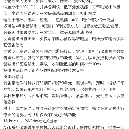
等物理量的测量、变换、显示、传送、记录和控制。
误差小于0.05%F.S，并具备调校、数字滤波功能，可帮助减小传感
器、变送器的误差，有效提高系统的测量、控制精度
适用于电压、电流、热电阻、热电偶、mV、电位器等信号类型
多可达4点报警输出，可选择10种报警方式，报警灵敏度独立设定。
具备延时报警功能，有效防止干扰等原因造成误报
变送输出可将测量、变换后的显示值以标准电流、电压形式输出供其
它设备使用
全透明、高速、高效的网络化通信接口，实现计算机与仪表间的数据
传送和控制。独有的控制权转移功能使计算机可以直接控制仪表的报
警输出和变送输出。读取一次测量数据的时间小于10ms
提供测试软件，组态软件和应用软件技术支持
BCD码接口
具备带硬件时钟的打印接口和打印单元，实现手动、定时、报警打印
功能，如果选配智能打印单元，可实现多台仪表共用一台打印机
多种外形尺寸和面板形式，数码管显示，液晶显示，光柱显示可以灵
活选择
对于非线性信号，并且在订货时不能确定其数据，需要在标定时进行
修正的情况，可利用仪表的15段折线功能
1&Prime;~ 12&Prime;大屏显示
XSE系列仪表采用单片机嵌入式组合设计，硬件扩充性强，软件平台