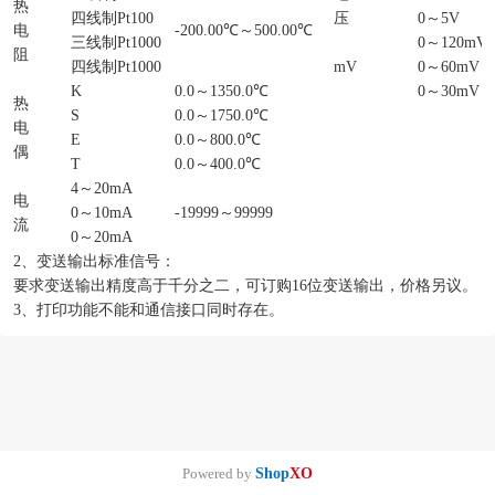
热
四线制
Pt100
压
0
～
5V
电
-200.00
℃
～
500.00
℃
三线制
Pt1000
0
～
120mV
阻
四线制
Pt1000
mV
0
～
60mV
K
0.0
～
1350.0
℃
0
～
30mV
热
S
0.0
～
1750.0
℃
电
E
0.0
～
800.0
℃
偶
T
0.0
～
400.0
℃
4
～
20mA
电
0
～
10mA
-19999
～
99999
流
0
～
20mA
2
、变送输出标准信号：
要求变送输出精度高于千分之二，可订购
16
位变送输出，价格另议。
3
、打印功能不能和通信接口同时存在。
Powered by
Shop
XO