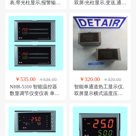
表,带光柱显示,报警输
双屏/光柱显示,变送,通
出,0.2级显示仪
讯,报警显示调节仪
￥535.00
￥320.00
￥535.00
￥320.00
NHR-5310 智能温控器
智能单通道热工显示仪,
数显调节仪变仪表 单路
双屏显示横式温度压力
控制光柱显示仪
液位控制调节仪