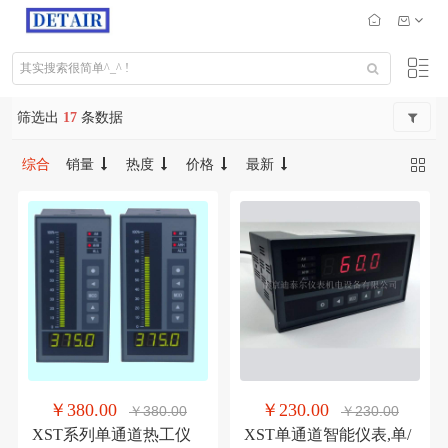
筛选出
17
条数据
综合
销量
热度
价格
最新
￥380.00
￥230.00
￥380.00
￥230.00
XST系列单通道热工仪
XST单通道智能仪表,单/