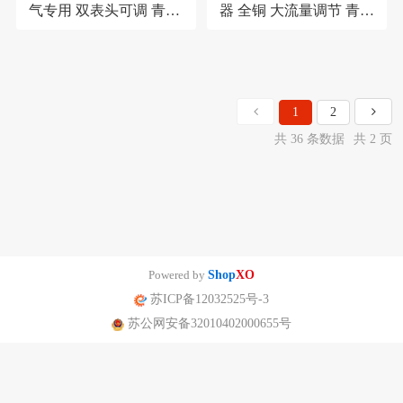
气专用 双表头可调 青岛
器 全铜 大流量调节 青岛
华青仪表
华青仪表
1
2
共 36 条数据
共 2 页
Powered by
Shop
XO
苏ICP备12032525号-3
苏公网安备32010402000655号
南京迪泰尔仪表机电设备有限公司版权所有 声明：网站常规报价 仅供参
考 非标产品以实际为准。