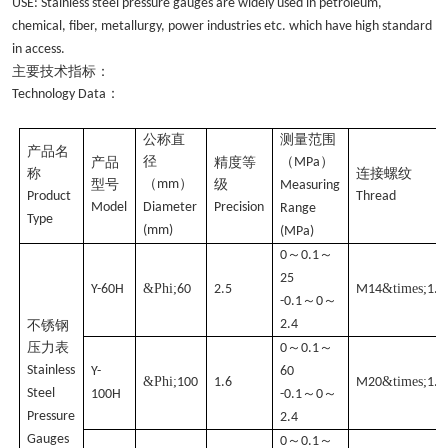
USE: Stainless steel pressure gauges are widely used in petroleum,
chemical, fiber, metallurgy, power industries etc. which have high standard
in access.
主要技术指标：
：
Technology Data
公称直
测量范围
产品名
径
（
）
产品
精度等
MPa
称
连接螺纹
（
）
型号
mm
级
Measuring
Product
Thread
Model
Diameter
Precision
Range
Type
(mm)
(MPa)
～
～
0
0.1
25
&Phi;
&times;
Y-60H
60
2.5
M14
1.5
～
～
-0.1
0
2.4
不锈钢
压力表
～
～
0
0.1
Stainless
Y-
60
&Phi;
&times;
100
1.6
M20
1.5
Steel
～
～
100H
-0.1
0
Pressure
2.4
Gauges
～
～
0
0.1