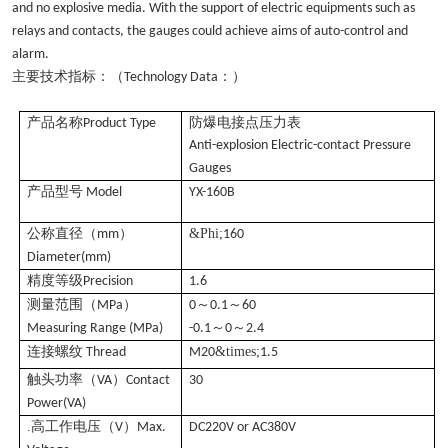
and no explosive media. With the support of electric equipments such as
relays and contacts, the gauges could achieve aims of auto-control and
alarm.
主要技术指标：（
：）
Technology Data
产品名称
防爆电接点压力表
Product Type
Anti-explosion Electric-contact Pressure
Gauges
产品型号
Model
YX-160B
公称直径（
）
&Phi;
mm
160
Diameter(mm)
精度等级
Precision
1.6
测量范围（
）
～
～
MPa
0
0.1
60
～
～
Measuring Range (MPa)
-0.1
0
2.4
连接螺纹
&times;
Thread
M20
1.5
触头功率（
）
VA
Contact
30
Power(VA)
.高工作电压（
）
V
Max.
DC220V or AC380V