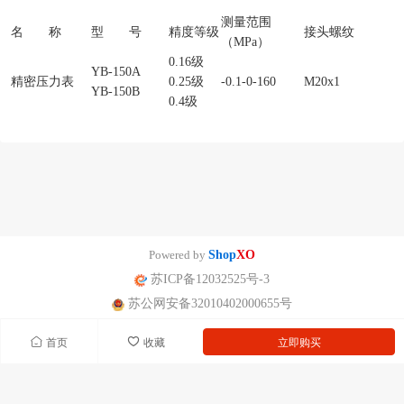
测量范围
名 称
型 号
精度等级
接头螺纹
（MPa）
0.16级
YB-150A
精密压力表
0.25级
-0.1-0-160
M20x1
YB-150B
0.4级
Powered by
Shop
XO
苏ICP备12032525号-3
苏公网安备32010402000655号
首页
收藏
立即购买
南京迪泰尔仪表机电设备有限公司版权所有 声明：网站常规报价 仅供参
考 非标产品以实际为准。