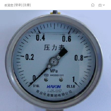
[
登录
] [
注册
]
欢迎您