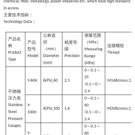
chemical, fiber, metallurgy, power industries etc. which have high standard
in access.
主要技术指标：
：
Technology Data
公称直
测量范围
产品名
径
（
）
产品
精度等
MPa
称
连接螺纹
（
）
型号
mm
级
Measuring
Product
Thread
Model
Diameter
Precision
Range
Type
(mm)
(MPa)
～
～
0
0.1
25
&Phi;
&times;
Y-60H
60
2.5
M14
1.5
～
～
-0.1
0
2.4
不锈钢
压力表
～
～
0
0.1
Stainless
Y-
60
&Phi;
&times;
100
1.6
M20
1.5
Steel
～
～
100H
-0.1
0
Pressure
2.4
Gauges
～
～
0
0.1
Y-
60