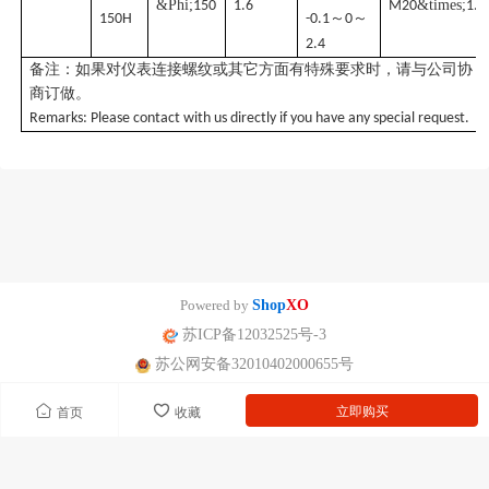
&Phi;
&times;
150
1.6
M20
1.5
～
～
150H
-0.1
0
2.4
备注：如果对仪表连接螺纹或其它方面有特殊要求时，请与公司协
商订做。
Remarks: Please contact with us directly if you have any special request.
Powered by
Shop
XO
苏ICP备12032525号-3
苏公网安备32010402000655号
立即购买
首页
收藏
南京迪泰尔仪表机电设备有限公司版权所有 声明：网站常规报价 仅供参
考 非标产品以实际为准。