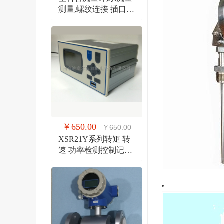
测量,螺纹连接 插口连
接 法兰连接流量计
￥650.00
￥650.00
XSR21Y系列转矩 转
速 功率检测控制记录
仪 扭矩、转速双输入