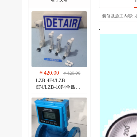
看了又看
装修及施工内容:
￥420.00
￥420.00
LZB-4F4/LZB-
6F4/LZB-10F4全四氟
玻璃转子流量计 液体
气体玻璃管PVDF流量
计