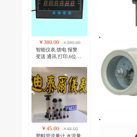
￥380.00
￥380.00
智能仪表,馈电 报警
变送 通讯 打印,6位显
示仪 DTR900EW
￥45.00
￥45.00
塑料管流量计,水流量