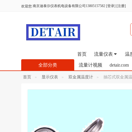
南京迪泰尔仪表机电设备有限公司13805157582
[
登录
] [
注册
]
欢迎您
首页
流量仪表
温
全部分类
流量计视频
detair.com
首页
显示仪表
双金属温度计
抽芯式双金属温度