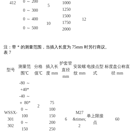
0 ～ 200
412
1000
5
1250
0 ～ 300
1500
0 ～ 400
12
1750
10
0 ～ 500
2000
注：带 * 的测量范围，当插入长度为 75mm 时另行商议。
表 7
护套管
测量范
分格
插入长
安装螺
电接点型
标度盘公称直
型号
直径
围℃
值℃
度 mm
纹 mm
式
径 mm
mm
-80 ～
+40*
-40 ～
＋ 80*
75
2
0 ～
100
WSSX-
M27
100
150
单上限接
301
6
&times;
60
0 ～
200
点
302
2
150
250