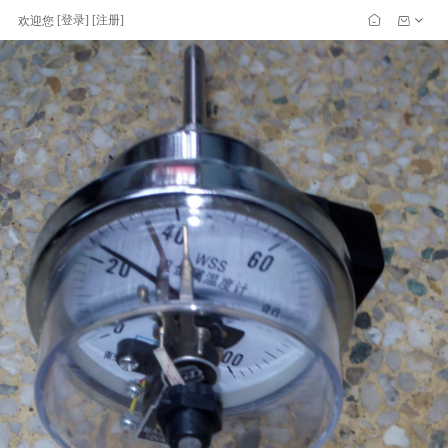
[
登录
] [
注册
]
欢迎您