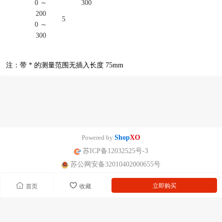
0 ～
300
200
5
0 ～
300
注：带 * 的测量范围无插入长度 75mm
Powered by
Shop
XO
苏ICP备12032525号-3
苏公网安备32010402000655号
立即购买
首页
收藏
南京迪泰尔仪表机电设备有限公司版权所有 声明：网站常规报价 仅供参
考 非标产品以实际为准。