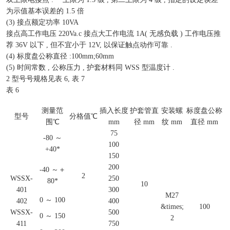
为示值基本误差的 1.5 倍
(3) 接点额定功率 10VA
接点高工作电压 220Va.c 接点大工作电流 1A( 无感负载 ) 工作电压推
荐 36V 以下 , 但不宜小于 12V, 以保证触点动作可靠 .
(4) 标度盘公称直径 :100mm;60mm
(5) 时间常数 , 公称压力 , 护套材料同 WSS 型温度计 .
2 型号号规格见表 6, 表 7
表 6
测量范
插入长度
护套管直
安装螺
标度盘公称
型号
分格值℃
围℃
mm
径 mm
纹 mm
直径 mm
75
-80 ～
100
+40*
150
200
-40 ～＋
2
WSSX-
250
80*
10
401
300
M27
0 ～ 100
402
400
&times;
100
WSSX-
500
0 ～ 150
2
411
750