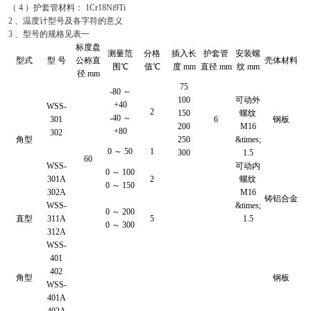
（ 4 ）护套管材料： 1Cr18Ni9Ti
2 、温度计型号及各字符的意义
3 、型号的规格见表一
标度盘
测量范
分格
插入长
护套管
安装螺
型式
型 号
公称直
壳体材料
围℃
值℃
度 mm
直径 mm
纹 mm
径 mm
75
-80 ～
100
可动外
+40
WSS-
2
150
螺纹
-40 ～
301
6
钢板
200
M16
+80
302
角型
250
&times;
0 ～ 50
1
300
1.5
60
WSS-
可动内
0 ～ 100
301A
2
螺纹
0 ～ 150
302A
M16
铸铝合金
WSS-
&times;
0 ～ 200
直型
311A
5
1.5
0 ～ 300
312A
WSS-
401
402
角型
钢板
WSS-
401A
402A