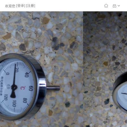
[
登录
] [
注册
]
欢迎您