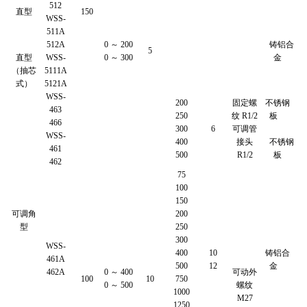
512
直型
150
WSS-
511A
512A
0 ～ 200
铸铝合
5
直型
WSS-
0 ～ 300
金
（抽芯
5111A
式）
5121A
WSS-
200
固定螺
不锈钢
463
250
纹 R1/2
板
466
300
6
可调管
WSS-
400
接头
不锈钢
461
500
R1/2
板
462
75
100
150
可调角
200
型
250
300
WSS-
400
10
铸铝合
461A
500
12
金
462A
0 ～ 400
可动外
100
10
750
0 ～ 500
螺纹
1000
M27
1250