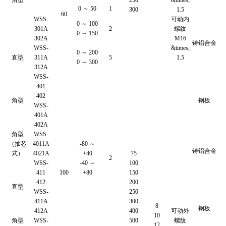
0 ～ 50
1
300
1.5
60
WSS-
可动内
0 ～ 100
301A
2
螺纹
0 ～ 150
302A
M16
铸铝合金
WSS-
&times;
0 ～ 200
直型
311A
5
1.5
0 ～ 300
312A
WSS-
401
402
角型
钢板
WSS-
401A
402A
角型
WSS-
（抽芯
4011A
-80 ～
铸铝合金
式）
4021A
+40
75
2
WSS-
-40 ～
100
411
100
+80
150
412
200
直型
WSS-
250
411A
300
8
钢板
412A
400
可动外
10
角型
WSS-
500
螺纹
12