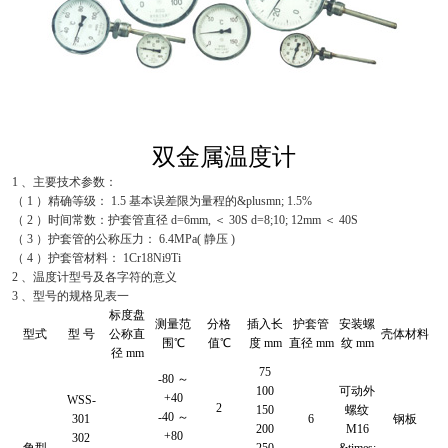
双金属温度计
1 、主要技术参数：
（ 1 ）精确等级： 1.5 基本误差限为量程的&plusmn; 1.5%
（ 2 ）时间常数：护套管直径 d=6mm, ＜ 30S d=8;10; 12mm ＜ 40S
（ 3 ）护套管的公称压力： 6.4MPa( 静压 )
（ 4 ）护套管材料： 1Cr18Ni9Ti
2 、温度计型号及各字符的意义
3 、型号的规格见表一
标度盘
测量范
分格
插入长
护套管
安装螺
型式
型 号
公称直
壳体材料
围℃
值℃
度 mm
直径 mm
纹 mm
径 mm
75
-80 ～
100
可动外
+40
WSS-
2
150
螺纹
-40 ～
301
6
钢板
200
M16
+80
302
角型
250
&times;