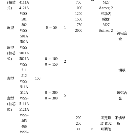
（抽芯
4111A
750
M27
式）
4121A
1000
&times; 2
WSS-
1250
可动内
501
1500
螺纹
502
1750
M27
角型
0 ～ 50
1
WSS-
2000
&times; 2
铸铝合
501A
金
502A
角型
WSS-
（抽芯
5011A
式）
5021A
0 ～ 100
2
WSS-
0 ～ 150
511
钢板
512
直型
150
WSS-
511A
512A
0 ～ 200
铸铝合
5
直型
WSS-
0 ～ 300
金
（抽芯
5111A
式）
5121A
WSS-
200
固定螺
不锈钢
463
250
纹 R1/2
板
466
300
6
可调管
WSS-