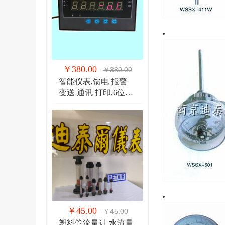
￥380.00
￥380.00
智能仪表,馈电 报警
变送 通讯 打印,6位显
示仪 DTR900EW
￥45.00
￥45.00
塑料管流量计,水流量