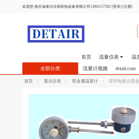
欢迎您
南京迪泰尔仪表机电设备有限公司13805157582
[
登录
]
[
注册
]
首页
流量仪表
温
全部分类
流量计视频
detair.com
首页
显示仪表
双金属温度计
双环电接点双金属温