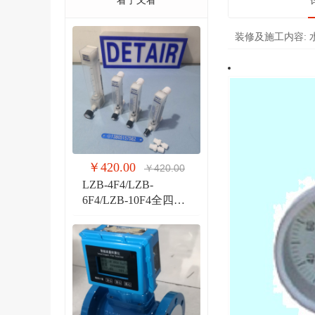
看了又看
装修及施工内容:
￥420.00
￥420.00
LZB-4F4/LZB-
6F4/LZB-10F4全四氟
玻璃转子流量计 液体
气体玻璃管PVDF流量
计