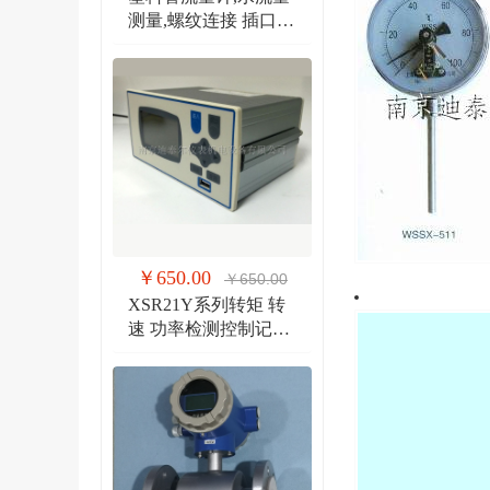
测量,螺纹连接 插口连
接 法兰连接流量计
￥650.00
￥650.00
XSR21Y系列转矩 转
速 功率检测控制记录
仪 扭矩、转速双输入