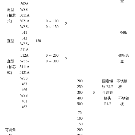
金
502A
角型
WSS-
（抽芯
5011A
式）
5021A
0 ～ 100
2
WSS-
0 ～ 150
511
钢板
512
直型
150
WSS-
511A
512A
0 ～ 200
铸铝合
5
直型
WSS-
0 ～ 300
金
（抽芯
5111A
式）
5121A
WSS-
200
固定螺
不锈钢
463
250
纹 R1/2
板
466
300
6
可调管
WSS-
400
接头
不锈钢
461
500
R1/2
板
462
75
100
150
可调角
200