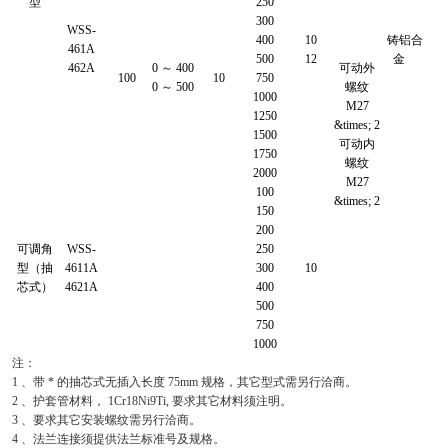
型
250
300
WSS-
400
10
铸铝合
461A
500
12
金
462A
0 ～ 400
可动外
100
10
750
0 ～ 500
螺纹
1000
M27
1250
&times; 2
1500
可动内
1750
螺纹
2000
M27
100
&times; 2
150
200
可调角
WSS-
250
型（抽
4611A
300
10
芯式）
4621A
400
500
750
1000
注：
1 、带 * 的抽芯式无插入长度 75mm 规格，其它型式需另行洽商。
2 、护套管材料， 1Cr18Ni9Ti, 要求其它材料须注明。
3 、要求其它安装螺纹需另行洽商。
4 、法兰连接须提供法兰标准号及规格。