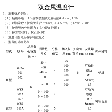
双金属温度计
1 、主要技术参数：
（ 1 ）精确等级： 1.5 基本误差限为量程的&plusmn; 1.5%
（ 2 ）时间常数：护套管直径 d=6mm, ＜ 30S d=8;10; 12mm ＜ 40S
（ 3 ）护套管的公称压力： 6.4MPa( 静压 )
（ 4 ）护套管材料： 1Cr18Ni9Ti
2 、温度计型号及各字符的意义
3 、型号的规格见表一
标度盘
测量范
分格
插入长
护套管
安装螺
型式
型 号
公称直
壳体材料
围℃
值℃
度 mm
直径 mm
纹 mm
径 mm
75
-80 ～
100
可动外
+40
WSS-
2
150
螺纹
-40 ～
301
6
钢板
200
M16
+80
302
角型
250
&times;
0 ～ 50
1
300
1.5
60
WSS-
可动内
0 ～ 100
301A
2
螺纹
0 ～ 150
302A
M16
铸铝合金
WSS-
&times;
0 ～ 200
直型
311A
5
1.5
0 ～ 300