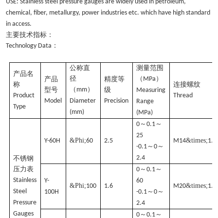
USE: Stainless steel pressure gauges are widely used in petroleum,
chemical, fiber, metallurgy, power industries etc. which have high standard
in access.
主要技术指标：
：
Technology Data
公称直
测量范围
产品名
径
（
）
产品
精度等
MPa
称
连接螺纹
（
）
型号
mm
级
Measuring
Product
Thread
Model
Diameter
Precision
Range
Type
(mm)
(MPa)
～
～
0
0.1
25
&Phi;
&times;
Y-60H
60
2.5
M14
1.5
～
～
-0.1
0
2.4
不锈钢
压力表
～
～
0
0.1
Stainless
Y-
60
&Phi;
&times;
100
1.6
M20
1.5
Steel
～
～
100H
-0.1
0
Pressure
2.4
Gauges
～
～
0
0.1