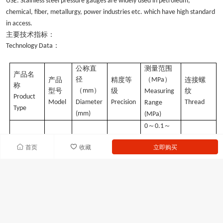
USE: Stainless steel pressure gauges are widely used in petroleum,
chemical, fiber, metallurgy, power industries etc. which have high standard
in access.
主要技术指标：
：
Technology Data
公称直
测量范围
产品名
径
（
）
产品
精度等
MPa
连接螺
称
（
）
型号
mm
级
纹
Measuring
Product
Model
Diameter
Precision
Thread
Range
Type
(mm)
(MPa)
～
～
0
0.1
25
Φ
×
Y-60H
60
2.5
M14
1.5
首页
收藏
立即购买
～
～
-0.1
0
2.4
不锈钢
压力表
～
～
0
0.1
Stainless
Y-
60
Φ
×
100
1.6
M20
1.5
Steel
～
～
100H
-0.1
0
Pressure
2.4
Gauges
～
～
0
0.1