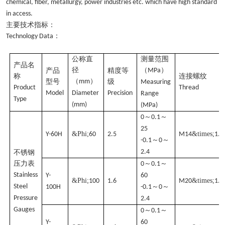
chemical, fiber, metallurgy, power industries etc. which have high standard
in access.
主要技术指标：
：
Technology Data
公称直
测量范围
产品名
径
（
）
产品
精度等
MPa
称
连接螺纹
（
）
型号
mm
级
Measuring
Product
Thread
Model
Diameter
Precision
Range
Type
(mm)
(MPa)
～
～
0
0.1
25
&Phi;
&times;
Y-60H
60
2.5
M14
1.5
～
～
-0.1
0
2.4
不锈钢
压力表
～
～
0
0.1
Stainless
Y-
60
&Phi;
&times;
100
1.6
M20
1.5
Steel
～
～
100H
-0.1
0
Pressure
2.4
Gauges
～
～
0
0.1
Y-
60