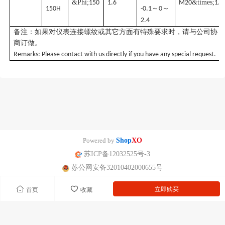
&Phi;
&times;
150
1.6
M20
1.5
～
～
150H
-0.1
0
2.4
备注：如果对仪表连接螺纹或其它方面有特殊要求时，请与公司协
商订做。
Remarks: Please contact with us directly if you have any special request.
Powered by
Shop
XO
苏ICP备12032525号-3
苏公网安备32010402000655号
立即购买
首页
收藏
南京迪泰尔仪表机电设备有限公司版权所有 声明：网站常规报价 仅供参
考 非标产品以实际为准。