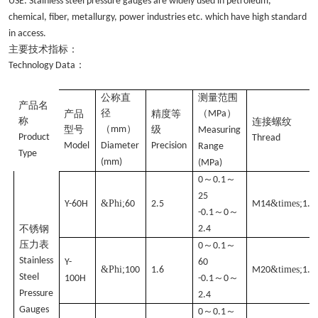
USE: Stainless steel pressure gauges are widely used in petroleum,
chemical, fiber, metallurgy, power industries etc. which have high standard
in access.
主要技术指标：
：
Technology Data
公称直
测量范围
产品名
径
（
）
产品
精度等
MPa
称
连接螺纹
（
）
型号
mm
级
Measuring
Product
Thread
Model
Diameter
Precision
Range
Type
(mm)
(MPa)
～
～
0
0.1
25
&Phi;
&times;
Y-60H
60
2.5
M14
1.5
～
～
-0.1
0
不锈钢
2.4
压力表
～
～
0
0.1
Stainless
Y-
60
&Phi;
&times;
100
1.6
M20
1.5
Steel
～
～
100H
-0.1
0
Pressure
2.4
Gauges
～
～
0
0.1