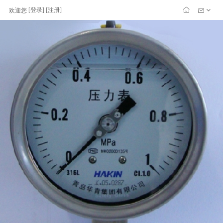
[
登录
] [
注册
]
欢迎您