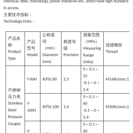
chemical, fiber, metallurgy, power industries etc. which have high standard
in access.
主要技术指标：
：
Technology Data
公称直
测量范围
产品名
径
（
）
产品
精度等
MPa
称
连接螺纹
（
）
型号
mm
级
Measuring
Product
Thread
Model
Diameter
Precision
Range
Type
(mm)
(MPa)
～
～
0
0.1
25
&Phi;
&times;
Y-60H
60
2.5
M14
1.5
～
～
-0.1
0
2.4
不锈钢
压力表
～
～
0
0.1
Stainless
Y-
60
&Phi;
&times;
100
1.6
M20
1.5
Steel
～
～
100H
-0.1
0
Pressure
2.4
Gauges
～
～
0
0.1
Y-
60