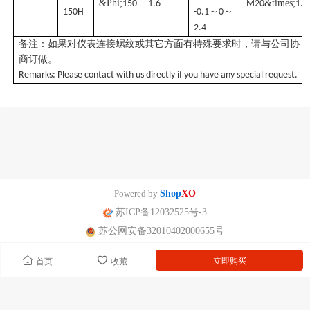
&Phi;
&times;
150
1.6
M20
1.5
～
～
150H
-0.1
0
2.4
备注：如果对仪表连接螺纹或其它方面有特殊要求时，请与公司协
商订做。
Remarks: Please contact with us directly if you have any special request.
Powered by
Shop
XO
苏ICP备12032525号-3
苏公网安备32010402000655号
立即购买
首页
收藏
南京迪泰尔仪表机电设备有限公司版权所有 声明：网站常规报价 仅供参
考 非标产品以实际为准。