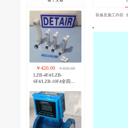
看了又看
装修及施工内容:
￥420.00
￥420.00
LZB-4F4/LZB-
6F4/LZB-10F4全四氟
玻璃转子流量计 液体
气体玻璃管PVDF流量
计