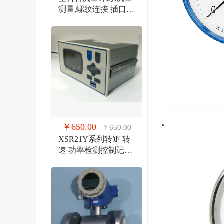
测量,螺纹连接 插口连
接 法兰连接流量计
￥650.00
￥650.00
XSR21Y系列转矩 转
速 功率检测控制记录
仪 扭矩、转速双输入