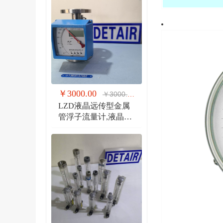
￥3000.00
￥3000.00
LZD液晶远传型金属
管浮子流量计,液晶显
示,防爆远传金属管流
量计