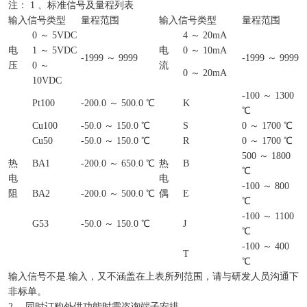
注： 1 、标准信号及量程列表
输入信号类型
量程范围
输入信号类型
量程范围
0 ～ 5VDC
4 ～ 20mA
电
1 ～ 5VDC
电
0 ～ 10mA
-1999 ～ 9999
-1999 ～ 9999
压
0 ～
流
0 ～ 20mA
10VDC
-100 ～ 1300
Pt100
-200.0 ～ 500.0 ℃
K
℃
Cu100
-50.0 ～ 150.0 ℃
S
0 ～ 1700 ℃
Cu50
-50.0 ～ 150.0 ℃
R
0 ～ 1700 ℃
500 ～ 1800
热
BA1
-200.0 ～ 650.0 ℃
热
B
℃
电
电
-100 ～ 800
阻
BA2
-200.0 ～ 500.0 ℃
偶
E
℃
-100 ～ 1100
G53
-50.0 ～ 150.0 ℃
J
℃
-100 ～ 400
T
℃
输入信号不是.输入，又不涵盖在上表所列范围，请与研发人员沟通下
非标单。
2 、同时订购外供功能时需咨询端子安排。