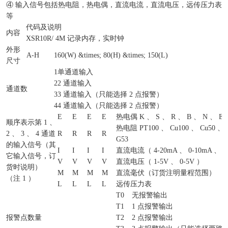
④ 输入信号包括热电阻，热电偶，直流电流，直流电压，远传压力表
等
代码及说明
内容
XSR10R/
4M 记录内存，实时钟
外形
A-H
160(W) &times; 80(H) &times; 150(L)
尺寸
1
单通道输入
2
2 通道输入
通道数
3
3 通道输入（只能选择 2 点报警）
4
4 通道输入（只能选择 2 点报警）
E
E
E
E
热电偶 K 、 S 、 R 、 B 、 N 、 E 
顺序表示第 1 、
热电阻 PT100 、 Cu100 、 Cu50 、 
2 、 3 、 4 通道
R
R
R
R
G53
的输入信号（其
I
I
I
I
直流电流（ 4-20mA 、 0-10mA 、 0
它输入信号，订
V
V
V
V
直流电压（ 1-5V 、 0-5V ）
货时说明）
M
M
M
M
直流毫伏（订货注明量程范围）
（注 1 ）
L
L
L
L
远传压力表
T0
无报警输出
T1
1 点报警输出
报警点数量
T2
2 点报警输出