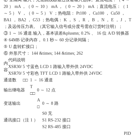
20 ） mA ，（ 0 ～ 10 ） mA ，（ 0 ～ 20 ） mA ；直流电压：（ 1
～ 5 ） V ，（ 0 ～ 5 ） V ；热电阻： Pt100 ， Cu100 ， Cu50 ，
BA1 ， BA2 ， G53 ；热电偶： K ， S ， R ， B ， N ， E ， J ， T
；及远传压力表。（其它输入信号或分度号需在订货时注明）；
③ 1 ～ 16 通道.输入，基本误差&plusmn; 0.2% 、 16 位 A/D 转换器
④ 64MB 记录内存， 0.1 秒～ 60 分记录间隔；
⑤ U 盘转贮接口；
⑥ 外形尺寸： 144 &times; 144 &times; 262
代码说明
内
XSR30/
5 寸蓝色 LCD 1 路输入带外供 24VDC
容
XSR70/
5 寸彩色 TFT LCD 1 路输入带外供 24VDC
通道数
□□
1 － 16 通道
T
输出继电器
0 ～ 12 点
□□
A
变送输出
0 ～ 8 路
□
S0
无
通讯接口（注 1 ）
S1
RS-232 接口
S2
RS-485 接口
PID