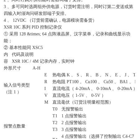
3 、多可同时选两组外供电源，订货时需注明，同时订第二变送或第
四输入时须询问研发部端子安排。
4 、 12VDC （订货前需确认，电源模块需备货）
XSR 10C 系列 PID 控制记录仪
① 采用 128 &times; 64 点阵液晶屏。汉字菜单，记录和曲线显示功
能；
② 基本性能同 XSC5
内
代码及说明
容
XSR 10C /
4M 记录内存，实时钟
外形尺寸
A-H
E
热电偶 K 、 S 、 R 、 B 、 N 、 E 、 J 、 T
R
热电阻 PT100 、 Cu100 、 Cu50 、 BA1 、 B
输入信号类型
I
直流电流（ 4-20mA 、 0-10mA 、 0-20mA ）
（注 1 ）
V
直流电压（ 1-5V 、 0-5V ）
M
直流毫伏（订货注明量程范围）
T0
无报警输出
T1
1 点报警输出
T2
2 点报警输出
报警点数量
T3
3 点报警输出
4 点报警输出（选择了控制输出 C4-C7