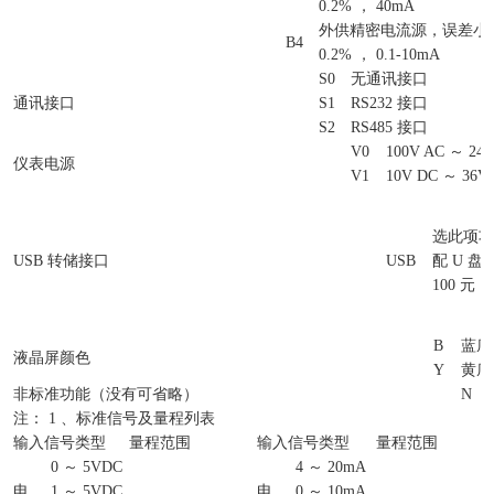
0.2% ， 40mA
外供精密电流源，误差小于&p
B4
0.2% ， 0.1-10mA
S0
无通讯接口
通讯接口
S1
RS232 接口
S2
RS485 接口
V0
100V AC ～ 240
仪表电源
V1
10V DC ～ 36V
选此项功
USB 转储接口
USB
配 U 盘
100 元
B
蓝底
液晶屏颜色
Y
黄底
非标准功能（没有可省略）
N
注： 1 、标准信号及量程列表
输入信号类型
量程范围
输入信号类型
量程范围
0 ～ 5VDC
4 ～ 20mA
电
1 ～ 5VDC
电
0 ～ 10mA