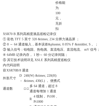
价格
能
为
100
元，
无折
扣
XSR70 B 系列高精度液晶巡检记录仪
① 彩色 TFT 5 英寸 320 &times; 234 分辨力液晶屏 ；
② 8 ～ 64 通道输入，基本误差&plusmn; 0.05% F &middot; S 。；
③ 输入信号：铂电阻、热电偶、直流电压、直流电流、 mV 信号；
④ 64MB 记录内存， 1 秒～ 60 分记录间隔；
⑤ 其它技术说明详见 XSLE 系列高精度巡检仪
内
代码说明
容
XSR70B/
8 通道
D
240(W) &times; 220(H)
外形尺寸
－
&times; 430(L) ， 便携式
多 64 通道，超过 8
通道数
□ □
通道每增加 1 通道
4 线制， Pt100 、
R
Pt1000