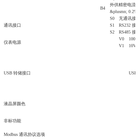
外供精密电流
B4
&plusmn; 0.2%
S0
无通讯接
通讯接口
S1
RS232 接
S2
RS485 接
V0
100V
仪表电源
V1
10V 
USB 转储接口
USB
液晶屏颜色
非标功能
Modbus 通讯协议选项