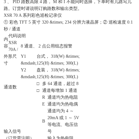
3 、 PID 路数高限 4 路， M 和 I 不能同时选择，下单时有几路写几
路。订货时请说明订购路数和输出类型。
XSR 70 A 系列彩色巡检记录仪
① 彩色 TFT 5 英寸 320 &times; 234 分辨力液晶屏；② 巡检速度 0.1
秒 / 通道
代码说明
内
XSR
容
8 通道、 2 点公用组态报警
70A /
外形尺
Y1
台式， 318(W) &times;
寸
&mdash;
125(H) &times; 300(L)
Y2
盘装， 318(W) &times;
&mdash;
125(H) &times; 300(L)
□
多 64 通道，超过 8
通道数
□
通道每增加 1 通道
R
通道均为热电阻
E
通道均为热电偶
通道均为 4 ～
20mA 或 1 ～ 5V
B
等电流、电压信
输入信号
号
（订货需注明）
输入为热电阻、