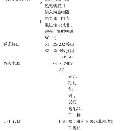
X
热电偶混用
输入为热电阻、
热电偶、电流、
L
电压信号混用，
需在订货时明确
S0
无
通讯接口
S1
RS-232 接口
S2
RS-485 接口
160V AC
仪表电源
V0
～ 240V
AC
选此
项功
能
时，
必须
选配
非
U
标
USB 转储
USB
盘，
准
N
N 表示非标功能
U 盘
功