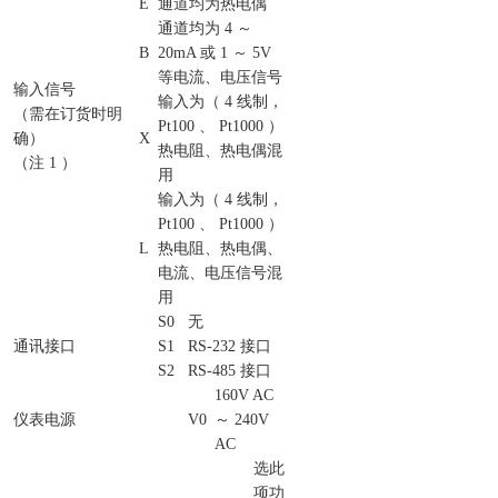
E
通道均为热电偶
通道均为 4 ～
B
20mA 或 1 ～ 5V
等电流、电压信号
输入信号
输入为（ 4 线制，
（需在订货时明
Pt100 、 Pt1000 ）
确）
X
热电阻、热电偶混
（注 1 ）
用
输入为（ 4 线制，
Pt100 、 Pt1000 ）
L
热电阻、热电偶、
电流、电压信号混
用
S0
无
通讯接口
S1
RS-232 接口
S2
RS-485 接口
160V AC
仪表电源
V0
～ 240V
AC
选此
项功