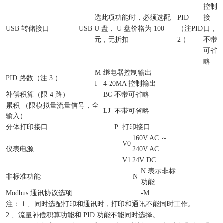
控制
选此项功能时，必须选配
PID
接
USB 转储接口
USB
U 盘， U 盘价格为 100
（注
PID
口，
元，无折扣
2 ）
不带
可省
略
M
继电器控制输出
PID 路数（注 3 ）
I
4-20MA 控制输出
补偿积算（限 4 路）
BC
不带可省略
累积 （限模拟量流量信号，全
LJ
不带可省略
输入）
分体打印接口
P
打印接口
160V AC ～
V0
仪表电源
240V AC
V1
24V DC
N 表示非标
非标准功能
N
功能
Modbus 通讯协议选项
-M
注： 1 、同时选配打印和通讯时，打印和通讯不能同时工作。
2 、流量补偿积算功能和 PID 功能不能同时选择。