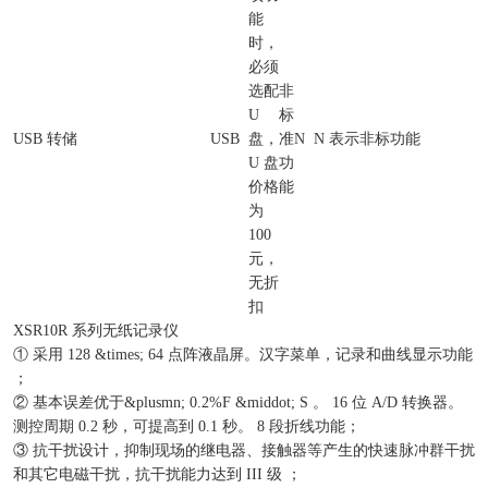
能
时，
必须
选配
非
U
标
USB 转储
USB
盘，
准
N
N 表示非标功能
U 盘
功
价格
能
为
100
元，
无折
扣
XSR10R 系列无纸记录仪
① 采用 128 &times; 64 点阵液晶屏。汉字菜单，记录和曲线显示功能
；
② 基本误差优于&plusmn; 0.2%F &middot; S 。 16 位 A/D 转换器。
测控周期 0.2 秒，可提高到 0.1 秒。 8 段折线功能；
③ 抗干扰设计，抑制现场的继电器、接触器等产生的快速脉冲群干扰
和其它电磁干扰，抗干扰能力达到 III 级 ；