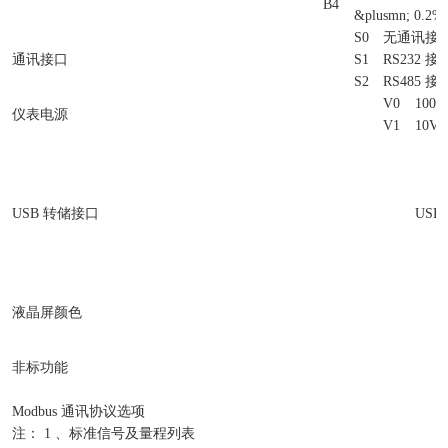
B4
&plusmn; 0.2%
S0
无通讯接
通讯接口
S1
RS232 接
S2
RS485 接
V0
100V
仪表电源
V1
10V 
USB 转储接口
USB
液晶屏颜色
非标功能
Modbus 通讯协议选项
注： 1 、标准信号及量程列表