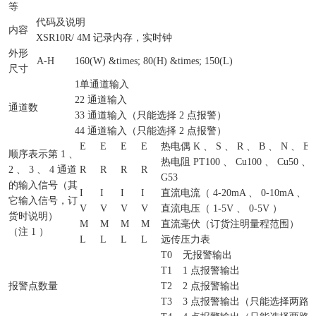
等
代码及说明
内容
XSR10R/
4M 记录内存，实时钟
外形
A-H
160(W) &times; 80(H) &times; 150(L)
尺寸
1
单通道输入
2
2 通道输入
通道数
3
3 通道输入（只能选择 2 点报警）
4
4 通道输入（只能选择 2 点报警）
E
E
E
E
热电偶 K 、 S 、 R 、 B 、 N 、 E 
顺序表示第 1 、
热电阻 PT100 、 Cu100 、 Cu50 、 
2 、 3 、 4 通道
R
R
R
R
G53
的输入信号（其
I
I
I
I
直流电流（ 4-20mA 、 0-10mA 、 0
它输入信号，订
V
V
V
V
直流电压（ 1-5V 、 0-5V ）
货时说明）
M
M
M
M
直流毫伏（订货注明量程范围）
（注 1 ）
L
L
L
L
远传压力表
T0
无报警输出
T1
1 点报警输出
报警点数量
T2
2 点报警输出
T3
3 点报警输出（只能选择两路