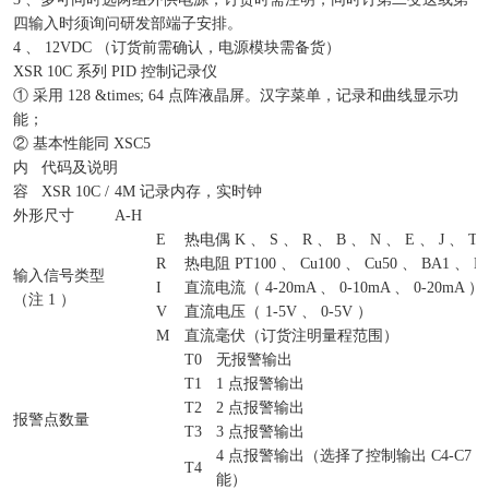
四输入时须询问研发部端子安排。
4 、 12VDC （订货前需确认，电源模块需备货）
XSR 10C 系列 PID 控制记录仪
① 采用 128 &times; 64 点阵液晶屏。汉字菜单，记录和曲线显示功
能；
② 基本性能同 XSC5
内
代码及说明
容
XSR 10C /
4M 记录内存，实时钟
外形尺寸
A-H
E
热电偶 K 、 S 、 R 、 B 、 N 、 E 、 J 、 T
R
热电阻 PT100 、 Cu100 、 Cu50 、 BA1 、 B
输入信号类型
I
直流电流（ 4-20mA 、 0-10mA 、 0-20mA ）
（注 1 ）
V
直流电压（ 1-5V 、 0-5V ）
M
直流毫伏（订货注明量程范围）
T0
无报警输出
T1
1 点报警输出
T2
2 点报警输出
报警点数量
T3
3 点报警输出
4 点报警输出（选择了控制输出 C4-C7
T4
能）