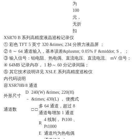
为
100
元，
无折
扣
XSR70 B 系列高精度液晶巡检记录仪
① 彩色 TFT 5 英寸 320 &times; 234 分辨力液晶屏 ；
② 8 ～ 64 通道输入，基本误差&plusmn; 0.05% F &middot; S 。；
③ 输入信号：铂电阻、热电偶、直流电压、直流电流、 mV 信号；
④ 64MB 记录内存， 1 秒～ 60 分记录间隔；
⑤ 其它技术说明详见 XSLE 系列高精度巡检仪
内
代码说明
容
XSR70B/
8 通道
D
240(W) &times; 220(H)
外形尺寸
－
&times; 430(L) ， 便携式
多 64 通道，超过 8
通道数
□ □
通道每增加 1 通道
4 线制， Pt100 、
R
Pt1000
E
通道均为热电偶