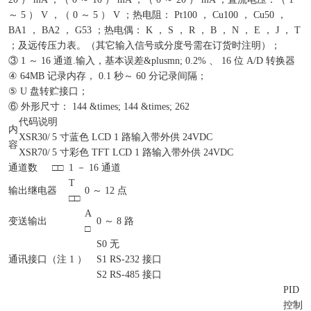
～ 5 ） V ，（ 0 ～ 5 ） V ；热电阻： Pt100 ， Cu100 ， Cu50 ，
BA1 ， BA2 ， G53 ；热电偶： K ， S ， R ， B ， N ， E ， J ， T
；及远传压力表。（其它输入信号或分度号需在订货时注明）；
③ 1 ～ 16 通道.输入，基本误差&plusmn; 0.2% 、 16 位 A/D 转换器
④ 64MB 记录内存， 0.1 秒～ 60 分记录间隔；
⑤ U 盘转贮接口；
⑥ 外形尺寸： 144 &times; 144 &times; 262
代码说明
内
XSR30/
5 寸蓝色 LCD 1 路输入带外供 24VDC
容
XSR70/
5 寸彩色 TFT LCD 1 路输入带外供 24VDC
通道数
□□
1 － 16 通道
T
输出继电器
0 ～ 12 点
□□
A
变送输出
0 ～ 8 路
□
S0
无
通讯接口（注 1 ）
S1
RS-232 接口
S2
RS-485 接口
PID
控制