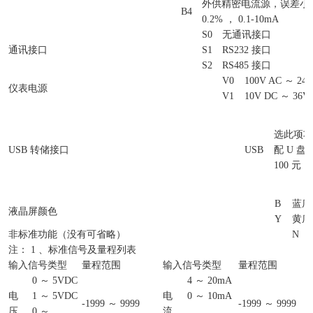
外供精密电流源，误差小于&p
B4
0.2% ， 0.1-10mA
S0
无通讯接口
通讯接口
S1
RS232 接口
S2
RS485 接口
V0
100V AC ～ 240
仪表电源
V1
10V DC ～ 36V
选此项功
USB 转储接口
USB
配 U 盘
100 元
B
蓝底
液晶屏颜色
Y
黄底
非标准功能（没有可省略）
N
注： 1 、标准信号及量程列表
输入信号类型
量程范围
输入信号类型
量程范围
0 ～ 5VDC
4 ～ 20mA
电
1 ～ 5VDC
电
0 ～ 10mA
-1999 ～ 9999
-1999 ～ 9999
压
0 ～
流