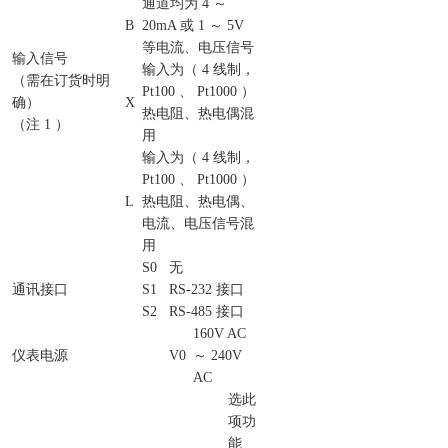
通道均为 4 ～
B
20mA 或 1 ～ 5V
等电流、电压信号
输入信号
输入为（ 4 线制，
（需在订货时明
Pt100 、 Pt1000 ）
确）
X
热电阻、热电偶混
（注 1 ）
用
输入为（ 4 线制，
Pt100 、 Pt1000 ）
L
热电阻、热电偶、
电流、电压信号混
用
S0
无
通讯接口
S1
RS-232 接口
S2
RS-485 接口
160V AC
仪表电源
V0
～ 240V
AC
选此
项功
能