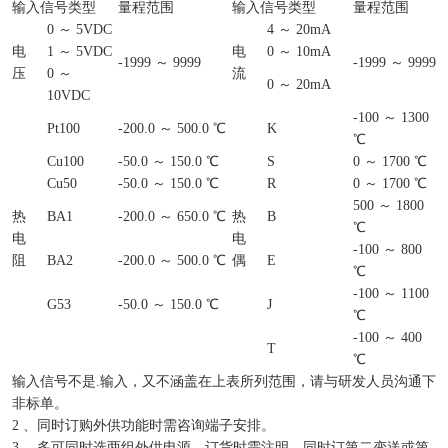
输入信号类型
量程范围
输入信号类型
量程范围
0 ～ 5VDC
4 ～ 20mA
电
1 ～ 5VDC
电
0 ～ 10mA
-1999 ～ 9999
-1999 ～ 9999
压
0 ～
流
0 ～ 20mA
10VDC
-100 ～ 1300
Pt100
-200.0 ～ 500.0 ℃
K
℃
Cu100
-50.0 ～ 150.0 ℃
S
0 ～ 1700 ℃
Cu50
-50.0 ～ 150.0 ℃
R
0 ～ 1700 ℃
500 ～ 1800
热
BA1
-200.0 ～ 650.0 ℃
热
B
℃
电
电
-100 ～ 800
阻
BA2
-200.0 ～ 500.0 ℃
偶
E
℃
-100 ～ 1100
G53
-50.0 ～ 150.0 ℃
J
℃
-100 ～ 400
T
℃
输入信号不是.输入，又不涵盖在上表所列范围，请与研发人员沟通下
非标单。
2 、同时订购外供功能时需咨询端子安排。
3 、多可同时选两组外供电源，订货时需注明，同时订第二变送或第