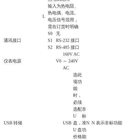
输入为热电阻、
热电偶、电流、
L
电压信号混用，
需在订货时明确
S0
无
通讯接口
S1
RS-232 接口
S2
RS-485 接口
160V AC
仪表电源
V0
～ 240V
AC
选此
项功
能
时，
必须
选配
非
U
标
USB 转储
USB
盘，
准
N
N 表示非标功能
U 盘
功
价格
能