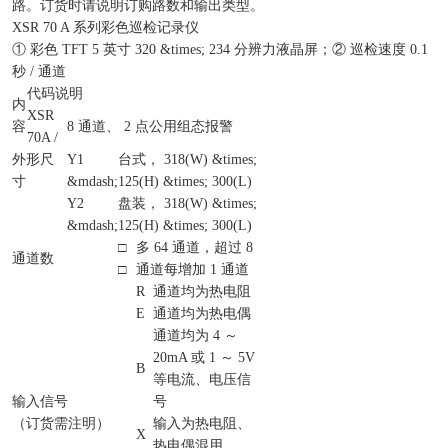
路。订货时请说明订购路数和输出类型。
XSR 70 A 系列彩色巡检记录仪
① 彩色 TFT 5 英寸 320 &times; 234 分辨力液晶屏；② 巡检速度 0.1
秒 / 通道
代码说明
内
XSR
容
8 通道、 2 点公用组态报警
70A /
外形尺
Y1
台式， 318(W) &times;
寸
&mdash;
125(H) &times; 300(L)
Y2
盘装， 318(W) &times;
&mdash;
125(H) &times; 300(L)
□
多 64 通道，超过 8
通道数
□
通道每增加 1 通道
R
通道均为热电阻
E
通道均为热电偶
通道均为 4 ～
20mA 或 1 ～ 5V
B
等电流、电压信
输入信号
号
（订货需注明）
输入为热电阻、
X
热电偶混用