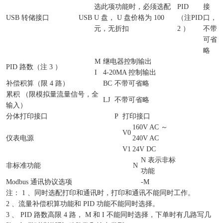
选此项功能时，必须选配
PID
接
USB 转储接口
USB
U 盘， U 盘价格为 100
（注
PID
口，
元，无折扣
2 ）
不带
可省
略
M
继电器控制输出
PID 路数（注 3 ）
I
4-20MA 控制输出
补偿积算（限 4 路）
BC
不带可省略
累积 （限模拟量流量信号，全
LJ
不带可省略
输入）
分体打印接口
P
打印接口
160V AC ～
V0
仪表电源
240V AC
V1
24V DC
N 表示非标
非标准功能
N
功能
Modbus 通讯协议选项
-M
注： 1 、同时选配打印和通讯时，打印和通讯不能同时工作。
2 、流量补偿积算功能和 PID 功能不能同时选择。
3 、 PID 路数高限 4 路， M 和 I 不能同时选择，下单时有几路写几