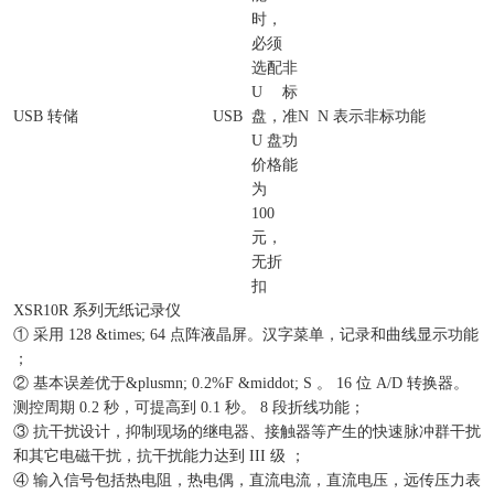
时，
必须
选配
非
U
标
USB 转储
USB
盘，
准
N
N 表示非标功能
U 盘
功
价格
能
为
100
元，
无折
扣
XSR10R 系列无纸记录仪
① 采用 128 &times; 64 点阵液晶屏。汉字菜单，记录和曲线显示功能
；
② 基本误差优于&plusmn; 0.2%F &middot; S 。 16 位 A/D 转换器。
测控周期 0.2 秒，可提高到 0.1 秒。 8 段折线功能；
③ 抗干扰设计，抑制现场的继电器、接触器等产生的快速脉冲群干扰
和其它电磁干扰，抗干扰能力达到 III 级 ；
④ 输入信号包括热电阻，热电偶，直流电流，直流电压，远传压力表