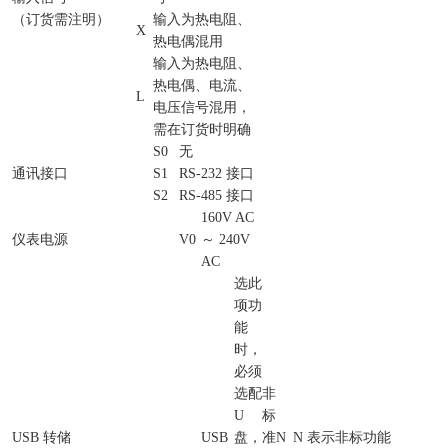
（订货需注明）
输入为热电阻、
X
热电偶混用
输入为热电阻、
热电偶、电流、
L
电压信号混用，
需在订货时明确
S0
无
通讯接口
S1
RS-232 接口
S2
RS-485 接口
160V AC
仪表电源
V0
～ 240V
AC
选此
项功
能
时，
必须
选配
非
U
标
USB 转储
USB
盘，
准
N
N 表示非标功能