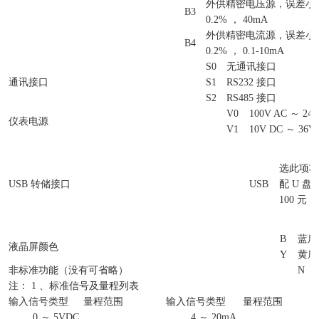
外供精密电压源，误差小于&p
B3
0.2% ， 40mA
外供精密电流源，误差小于&p
B4
0.2% ， 0.1-10mA
S0
无通讯接口
通讯接口
S1
RS232 接口
S2
RS485 接口
V0
100V AC ～ 240
仪表电源
V1
10V DC ～ 36V
选此项功
USB 转储接口
USB
配 U 盘
100 元
B
蓝底
液晶屏颜色
Y
黄底
非标准功能（没有可省略）
N
注： 1 、标准信号及量程列表
输入信号类型
量程范围
输入信号类型
量程范围
0 ～ 5VDC
4 ～ 20mA