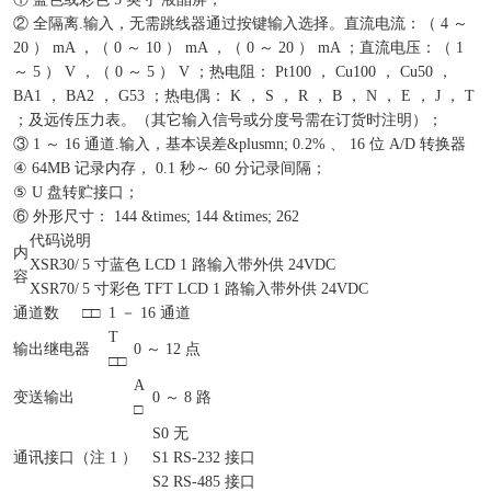
② 全隔离.输入，无需跳线器通过按键输入选择。直流电流：（ 4 ～
20 ） mA ，（ 0 ～ 10 ） mA ，（ 0 ～ 20 ） mA ；直流电压：（ 1
～ 5 ） V ，（ 0 ～ 5 ） V ；热电阻： Pt100 ， Cu100 ， Cu50 ，
BA1 ， BA2 ， G53 ；热电偶： K ， S ， R ， B ， N ， E ， J ， T
；及远传压力表。（其它输入信号或分度号需在订货时注明）；
③ 1 ～ 16 通道.输入，基本误差&plusmn; 0.2% 、 16 位 A/D 转换器
④ 64MB 记录内存， 0.1 秒～ 60 分记录间隔；
⑤ U 盘转贮接口；
⑥ 外形尺寸： 144 &times; 144 &times; 262
代码说明
内
XSR30/
5 寸蓝色 LCD 1 路输入带外供 24VDC
容
XSR70/
5 寸彩色 TFT LCD 1 路输入带外供 24VDC
通道数
□□
1 － 16 通道
T
输出继电器
0 ～ 12 点
□□
A
变送输出
0 ～ 8 路
□
S0
无
通讯接口（注 1 ）
S1
RS-232 接口
S2
RS-485 接口