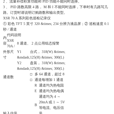
2 、流量补偿积算功能和 PID 功能不能同时选择。
3 、 PID 路数高限 4 路， M 和 I 不能同时选择，下单时有几路写几
路。订货时请说明订购路数和输出类型。
XSR 70 A 系列彩色巡检记录仪
① 彩色 TFT 5 英寸 320 &times; 234 分辨力液晶屏；② 巡检速度 0.1
秒 / 通道
代码说明
内
XSR
容
8 通道、 2 点公用组态报警
70A /
外形尺
Y1
台式， 318(W) &times;
寸
&mdash;
125(H) &times; 300(L)
Y2
盘装， 318(W) &times;
&mdash;
125(H) &times; 300(L)
□
多 64 通道，超过 8
通道数
□
通道每增加 1 通道
R
通道均为热电阻
E
通道均为热电偶
通道均为 4 ～
20mA 或 1 ～ 5V
B
等电流、电压信
输入信号
号