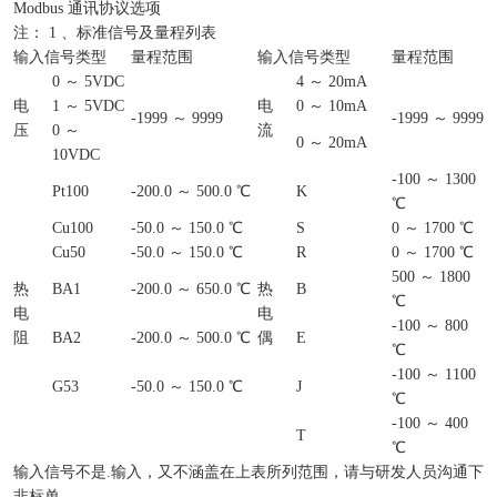
Modbus 通讯协议选项
注： 1 、标准信号及量程列表
输入信号类型
量程范围
输入信号类型
量程范围
0 ～ 5VDC
4 ～ 20mA
电
1 ～ 5VDC
电
0 ～ 10mA
-1999 ～ 9999
-1999 ～ 9999
压
0 ～
流
0 ～ 20mA
10VDC
-100 ～ 1300
Pt100
-200.0 ～ 500.0 ℃
K
℃
Cu100
-50.0 ～ 150.0 ℃
S
0 ～ 1700 ℃
Cu50
-50.0 ～ 150.0 ℃
R
0 ～ 1700 ℃
500 ～ 1800
热
BA1
-200.0 ～ 650.0 ℃
热
B
℃
电
电
-100 ～ 800
阻
BA2
-200.0 ～ 500.0 ℃
偶
E
℃
-100 ～ 1100
G53
-50.0 ～ 150.0 ℃
J
℃
-100 ～ 400
T
℃
输入信号不是.输入，又不涵盖在上表所列范围，请与研发人员沟通下
非标单。