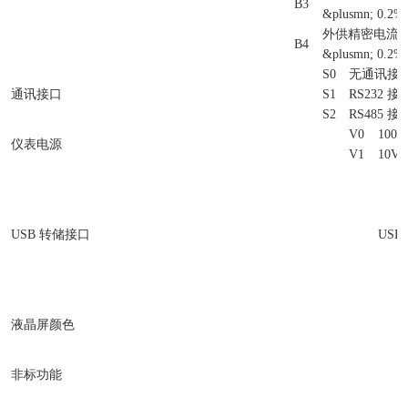
B3
&plusmn; 0.2
外供精密电流
B4
&plusmn; 0.2%
S0
无通讯接
通讯接口
S1
RS232 接
S2
RS485 接
V0
100V
仪表电源
V1
10V 
USB 转储接口
USB
液晶屏颜色
非标功能