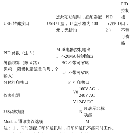
PID
控制
选此项功能时，必须选配
PID
接
USB 转储接口
USB
U 盘， U 盘价格为 100
（注
PID
口，
元，无折扣
2 ）
不带
可省
略
M
继电器控制输出
PID 路数（注 3 ）
I
4-20MA 控制输出
补偿积算（限 4 路）
BC
不带可省略
累积 （限模拟量流量信号，全
LJ
不带可省略
输入）
分体打印接口
P
打印接口
160V AC ～
V0
仪表电源
240V AC
V1
24V DC
N 表示非标
非标准功能
N
功能
Modbus 通讯协议选项
-M
注： 1 、同时选配打印和通讯时，打印和通讯不能同时工作。