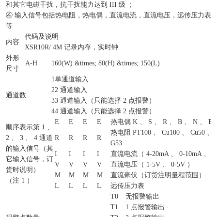
和其它电磁干扰，抗干扰能力达到 III 级 ；
④ 输入信号包括热电阻，热电偶，直流电流，直流电压，远传压力表
等
代码及说明
内容
XSR10R/
4M 记录内存，实时钟
外形
A-H
160(W) &times; 80(H) &times; 150(L)
尺寸
1
单通道输入
2
2 通道输入
通道数
3
3 通道输入（只能选择 2 点报警）
4
4 通道输入（只能选择 2 点报警）
E
E
E
E
热电偶 K 、 S 、 R 、 B 、 N 、 E 
顺序表示第 1 、
热电阻 PT100 、 Cu100 、 Cu50 、 
2 、 3 、 4 通道
R
R
R
R
G53
的输入信号（其
I
I
I
I
直流电流（ 4-20mA 、 0-10mA 、 0
它输入信号，订
V
V
V
V
直流电压（ 1-5V 、 0-5V ）
货时说明）
M
M
M
M
直流毫伏（订货注明量程范围）
（注 1 ）
L
L
L
L
远传压力表
T0
无报警输出
T1
1 点报警输出