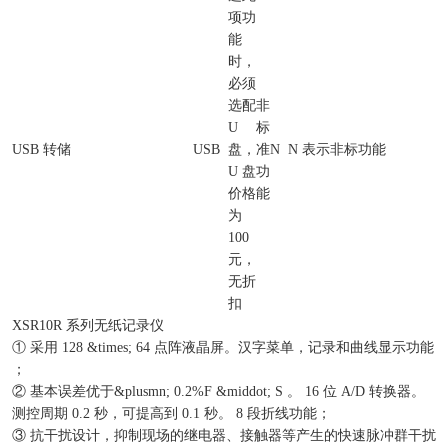
项功
能
时，
必须
选配
非
U
标
USB 转储
USB
盘，
准
N
N 表示非标功能
U 盘
功
价格
能
为
100
元，
无折
扣
XSR10R 系列无纸记录仪
① 采用 128 &times; 64 点阵液晶屏。汉字菜单，记录和曲线显示功能
；
② 基本误差优于&plusmn; 0.2%F &middot; S 。 16 位 A/D 转换器。
测控周期 0.2 秒，可提高到 0.1 秒。 8 段折线功能；
③ 抗干扰设计，抑制现场的继电器、接触器等产生的快速脉冲群干扰