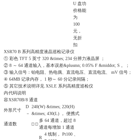
U 盘
功
价格
能
为
100
元，
无折
扣
XSR70 B 系列高精度液晶巡检记录仪
① 彩色 TFT 5 英寸 320 &times; 234 分辨力液晶屏 ；
② 8 ～ 64 通道输入，基本误差&plusmn; 0.05% F &middot; S 。；
③ 输入信号：铂电阻、热电偶、直流电压、直流电流、 mV 信号；
④ 64MB 记录内存， 1 秒～ 60 分记录间隔；
⑤ 其它技术说明详见 XSLE 系列高精度巡检仪
内
代码说明
容
XSR70B/
8 通道
D
240(W) &times; 220(H)
外形尺寸
－
&times; 430(L) ， 便携式
多 64 通道，超过 8
通道数
□ □
通道每增加 1 通道
4 线制， Pt100 、
R