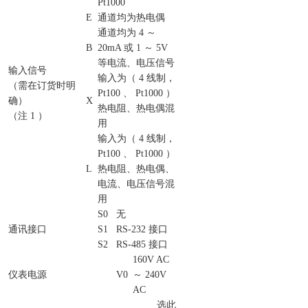
Pt1000
E
通道均为热电偶
通道均为 4 ～
B
20mA 或 1 ～ 5V
等电流、电压信号
输入信号
输入为（ 4 线制，
（需在订货时明
Pt100 、 Pt1000 ）
确）
X
热电阻、热电偶混
（注 1 ）
用
输入为（ 4 线制，
Pt100 、 Pt1000 ）
L
热电阻、热电偶、
电流、电压信号混
用
S0
无
通讯接口
S1
RS-232 接口
S2
RS-485 接口
160V AC
仪表电源
V0
～ 240V
AC
选此