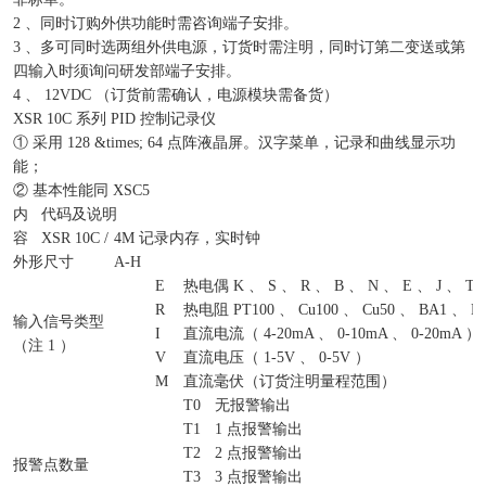
2 、同时订购外供功能时需咨询端子安排。
3 、多可同时选两组外供电源，订货时需注明，同时订第二变送或第
四输入时须询问研发部端子安排。
4 、 12VDC （订货前需确认，电源模块需备货）
XSR 10C 系列 PID 控制记录仪
① 采用 128 &times; 64 点阵液晶屏。汉字菜单，记录和曲线显示功
能；
② 基本性能同 XSC5
内
代码及说明
容
XSR 10C /
4M 记录内存，实时钟
外形尺寸
A-H
E
热电偶 K 、 S 、 R 、 B 、 N 、 E 、 J 、 T
R
热电阻 PT100 、 Cu100 、 Cu50 、 BA1 、 B
输入信号类型
I
直流电流（ 4-20mA 、 0-10mA 、 0-20mA ）
（注 1 ）
V
直流电压（ 1-5V 、 0-5V ）
M
直流毫伏（订货注明量程范围）
T0
无报警输出
T1
1 点报警输出
T2
2 点报警输出
报警点数量
T3
3 点报警输出