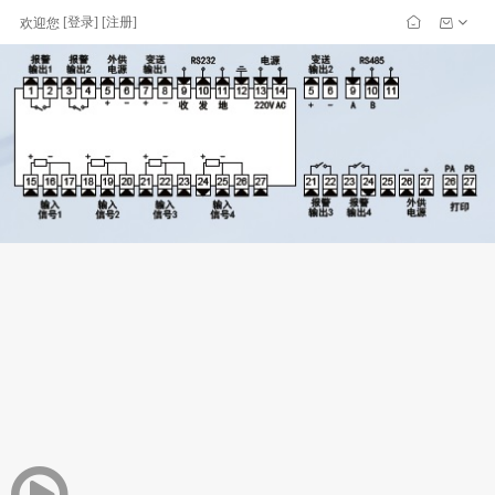
[
登录
] [
注册
]
欢迎您