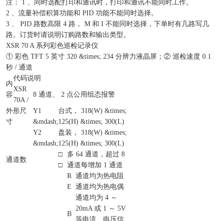
注： 1 、同时选配打印和通讯时，打印和通讯不能同时工作。
2 、流量补偿积算功能和 PID 功能不能同时选择。
3 、 PID 路数高限 4 路， M 和 I 不能同时选择，下单时有几路写几
路。订货时请说明订购路数和输出类型。
XSR 70 A 系列彩色巡检记录仪
① 彩色 TFT 5 英寸 320 &times; 234 分辨力液晶屏；② 巡检速度 0.1
秒 / 通道
代码说明
内
XSR
容
8 通道、 2 点公用组态报警
70A /
外形尺
Y1
台式， 318(W) &times;
寸
&mdash;
125(H) &times; 300(L)
Y2
盘装， 318(W) &times;
&mdash;
125(H) &times; 300(L)
□
多 64 通道，超过 8
通道数
□
通道每增加 1 通道
R
通道均为热电阻
E
通道均为热电偶
通道均为 4 ～
20mA 或 1 ～ 5V
B
等电流、电压信