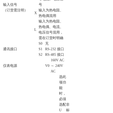
输入信号
号
（订货需注明）
输入为热电阻、
X
热电偶混用
输入为热电阻、
热电偶、电流、
L
电压信号混用，
需在订货时明确
S0
无
通讯接口
S1
RS-232 接口
S2
RS-485 接口
160V AC
仪表电源
V0
～ 240V
AC
选此
项功
能
时，
必须
选配
非
U
标