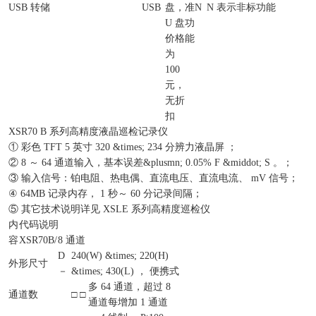
USB 转储
USB
盘，
准
N
N 表示非标功能
U 盘
功
价格
能
为
100
元，
无折
扣
XSR70 B 系列高精度液晶巡检记录仪
① 彩色 TFT 5 英寸 320 &times; 234 分辨力液晶屏 ；
② 8 ～ 64 通道输入，基本误差&plusmn; 0.05% F &middot; S 。；
③ 输入信号：铂电阻、热电偶、直流电压、直流电流、 mV 信号；
④ 64MB 记录内存， 1 秒～ 60 分记录间隔；
⑤ 其它技术说明详见 XSLE 系列高精度巡检仪
内
代码说明
容
XSR70B/
8 通道
D
240(W) &times; 220(H)
外形尺寸
－
&times; 430(L) ， 便携式
多 64 通道，超过 8
通道数
□ □
通道每增加 1 通道