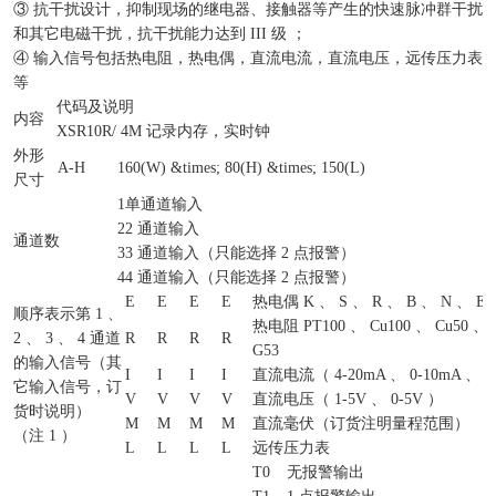
③ 抗干扰设计，抑制现场的继电器、接触器等产生的快速脉冲群干扰
和其它电磁干扰，抗干扰能力达到 III 级 ；
④ 输入信号包括热电阻，热电偶，直流电流，直流电压，远传压力表
等
代码及说明
内容
XSR10R/
4M 记录内存，实时钟
外形
A-H
160(W) &times; 80(H) &times; 150(L)
尺寸
1
单通道输入
2
2 通道输入
通道数
3
3 通道输入（只能选择 2 点报警）
4
4 通道输入（只能选择 2 点报警）
E
E
E
E
热电偶 K 、 S 、 R 、 B 、 N 、 E 
顺序表示第 1 、
热电阻 PT100 、 Cu100 、 Cu50 、 
2 、 3 、 4 通道
R
R
R
R
G53
的输入信号（其
I
I
I
I
直流电流（ 4-20mA 、 0-10mA 、 0
它输入信号，订
V
V
V
V
直流电压（ 1-5V 、 0-5V ）
货时说明）
M
M
M
M
直流毫伏（订货注明量程范围）
（注 1 ）
L
L
L
L
远传压力表
T0
无报警输出