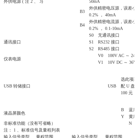
外供电源 ( 注 2 、 3)
50mA
外供精密电压源，误差小于&p
B3
0.2% ， 40mA
外供精密电流源，误差小于&p
B4
0.2% ， 0.1-10mA
S0
无通讯接口
通讯接口
S1
RS232 接口
S2
RS485 接口
V0
100V AC ～ 240
仪表电源
V1
10V DC ～ 36V
选此项功
USB 转储接口
USB
配 U 盘
100 元
B
蓝底
液晶屏颜色
Y
黄底
非标准功能（没有可省略）
N
注： 1 、标准信号及量程列表
输入信号类型
量程范围
输入信号类型
量程范围