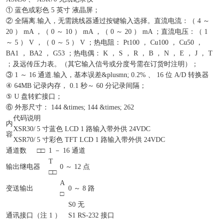
① 蓝色或彩色 5 英寸 液晶屏；
② 全隔离.输入，无需跳线器通过按键输入选择。直流电流：（ 4 ～
20 ） mA ，（ 0 ～ 10 ） mA ，（ 0 ～ 20 ） mA ；直流电压：（ 1
～ 5 ） V ，（ 0 ～ 5 ） V ；热电阻： Pt100 ， Cu100 ， Cu50 ，
BA1 ， BA2 ， G53 ；热电偶： K ， S ， R ， B ， N ， E ， J ， T
；及远传压力表。（其它输入信号或分度号需在订货时注明）；
③ 1 ～ 16 通道.输入，基本误差&plusmn; 0.2% 、 16 位 A/D 转换器
④ 64MB 记录内存， 0.1 秒～ 60 分记录间隔；
⑤ U 盘转贮接口；
⑥ 外形尺寸： 144 &times; 144 &times; 262
代码说明
内
XSR30/
5 寸蓝色 LCD 1 路输入带外供 24VDC
容
XSR70/
5 寸彩色 TFT LCD 1 路输入带外供 24VDC
通道数
□□
1 － 16 通道
T
输出继电器
0 ～ 12 点
□□
A
变送输出
0 ～ 8 路
□
S0
无
通讯接口（注 1 ）
S1
RS-232 接口