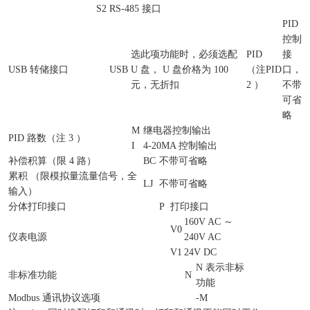
S2
RS-485 接口
PID
控制
选此项功能时，必须选配
PID
接
USB 转储接口
USB
U 盘， U 盘价格为 100
（注
PID
口，
元，无折扣
2 ）
不带
可省
略
M
继电器控制输出
PID 路数（注 3 ）
I
4-20MA 控制输出
补偿积算（限 4 路）
BC
不带可省略
累积 （限模拟量流量信号，全
LJ
不带可省略
输入）
分体打印接口
P
打印接口
160V AC ～
V0
仪表电源
240V AC
V1
24V DC
N 表示非标
非标准功能
N
功能
Modbus 通讯协议选项
-M