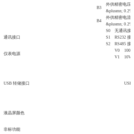
外供精密电压
B3
&plusmn; 0.2
外供精密电流
B4
&plusmn; 0.2%
S0
无通讯接
通讯接口
S1
RS232 接
S2
RS485 接
V0
100V
仪表电源
V1
10V 
USB 转储接口
USB
液晶屏颜色
非标功能