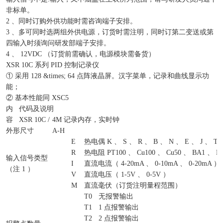
非标单。
2 、同时订购外供功能时需咨询端子安排。
3 、多可同时选两组外供电源，订货时需注明，同时订第二变送或第
四输入时须询问研发部端子安排。
4 、 12VDC （订货前需确认，电源模块需备货）
XSR 10C 系列 PID 控制记录仪
① 采用 128 &times; 64 点阵液晶屏。汉字菜单，记录和曲线显示功
能；
② 基本性能同 XSC5
内
代码及说明
容
XSR 10C /
4M 记录内存，实时钟
外形尺寸
A-H
E
热电偶 K 、 S 、 R 、 B 、 N 、 E 、 J 、 T
R
热电阻 PT100 、 Cu100 、 Cu50 、 BA1 、 B
输入信号类型
I
直流电流（ 4-20mA 、 0-10mA 、 0-20mA ）
（注 1 ）
V
直流电压（ 1-5V 、 0-5V ）
M
直流毫伏（订货注明量程范围）
T0
无报警输出
T1
1 点报警输出
T2
2 点报警输出