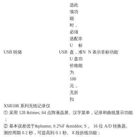
选此
项功
能
时，
必须
选配
非
U
标
USB 转储
USB
盘，
准
N
N 表示非标功能
U 盘
功
价格
能
为
100
元，
无折
扣
XSR10R 系列无纸记录仪
① 采用 128 &times; 64 点阵液晶屏。汉字菜单，记录和曲线显示功能
；
② 基本误差优于&plusmn; 0.2%F &middot; S 。 16 位 A/D 转换器。
测控周期 0.2 秒，可提高到 0.1 秒。 8 段折线功能；