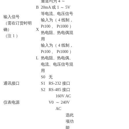
通道均为 4 ～
B
20mA 或 1 ～ 5V
等电流、电压信号
输入信号
输入为（ 4 线制，
（需在订货时明
Pt100 、 Pt1000 ）
确）
X
热电阻、热电偶混
（注 1 ）
用
输入为（ 4 线制，
Pt100 、 Pt1000 ）
L
热电阻、热电偶、
电流、电压信号混
用
S0
无
通讯接口
S1
RS-232 接口
S2
RS-485 接口
160V AC
仪表电源
V0
～ 240V
AC
选此
项功
能