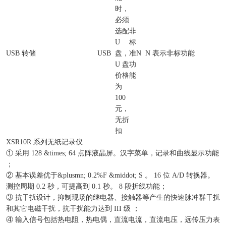
时，
必须
选配
非
U
标
USB 转储
USB
盘，
准
N
N 表示非标功能
U 盘
功
价格
能
为
100
元，
无折
扣
XSR10R 系列无纸记录仪
① 采用 128 &times; 64 点阵液晶屏。汉字菜单，记录和曲线显示功能
；
② 基本误差优于&plusmn; 0.2%F &middot; S 。 16 位 A/D 转换器。
测控周期 0.2 秒，可提高到 0.1 秒。 8 段折线功能；
③ 抗干扰设计，抑制现场的继电器、接触器等产生的快速脉冲群干扰
和其它电磁干扰，抗干扰能力达到 III 级 ；
④ 输入信号包括热电阻，热电偶，直流电流，直流电压，远传压力表