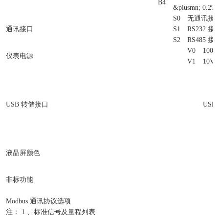
B4
&plusmn; 0.2%
S0
无通讯接
通讯接口
S1
RS232 接
S2
RS485 接
V0
100V
仪表电源
V1
10V 
USB 转储接口
USB
液晶屏颜色
非标功能
Modbus 通讯协议选项
注： 1 、标准信号及量程列表