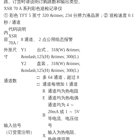
路。订货时请说明订购路数和输出类型。
XSR 70 A 系列彩色巡检记录仪
① 彩色 TFT 5 英寸 320 &times; 234 分辨力液晶屏；② 巡检速度 0.1
秒 / 通道
代码说明
内
XSR
容
8 通道、 2 点公用组态报警
70A /
外形尺
Y1
台式， 318(W) &times;
寸
&mdash;
125(H) &times; 300(L)
Y2
盘装， 318(W) &times;
&mdash;
125(H) &times; 300(L)
□
多 64 通道，超过 8
通道数
□
通道每增加 1 通道
R
通道均为热电阻
E
通道均为热电偶
通道均为 4 ～
20mA 或 1 ～ 5V
B
等电流、电压信
输入信号
号
（订货需注明）
输入为热电阻、
X
热电偶混用