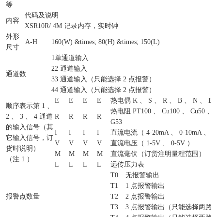
等
代码及说明
内容
XSR10R/
4M 记录内存，实时钟
外形
A-H
160(W) &times; 80(H) &times; 150(L)
尺寸
1
单通道输入
2
2 通道输入
通道数
3
3 通道输入（只能选择 2 点报警）
4
4 通道输入（只能选择 2 点报警）
E
E
E
E
热电偶 K 、 S 、 R 、 B 、 N 、 E 
顺序表示第 1 、
热电阻 PT100 、 Cu100 、 Cu50 、 
2 、 3 、 4 通道
R
R
R
R
G53
的输入信号（其
I
I
I
I
直流电流（ 4-20mA 、 0-10mA 、 0
它输入信号，订
V
V
V
V
直流电压（ 1-5V 、 0-5V ）
货时说明）
M
M
M
M
直流毫伏（订货注明量程范围）
（注 1 ）
L
L
L
L
远传压力表
T0
无报警输出
T1
1 点报警输出
报警点数量
T2
2 点报警输出
T3
3 点报警输出（只能选择两路