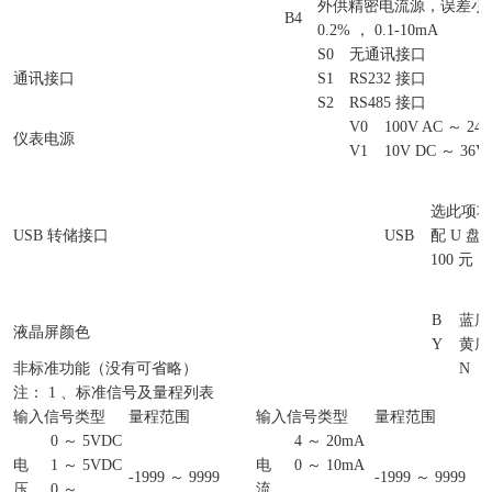
外供精密电流源，误差小于&p
B4
0.2% ， 0.1-10mA
S0
无通讯接口
通讯接口
S1
RS232 接口
S2
RS485 接口
V0
100V AC ～ 240
仪表电源
V1
10V DC ～ 36V
选此项功
USB 转储接口
USB
配 U 盘
100 元
B
蓝底
液晶屏颜色
Y
黄底
非标准功能（没有可省略）
N
注： 1 、标准信号及量程列表
输入信号类型
量程范围
输入信号类型
量程范围
0 ～ 5VDC
4 ～ 20mA
电
1 ～ 5VDC
电
0 ～ 10mA
-1999 ～ 9999
-1999 ～ 9999
压
0 ～
流