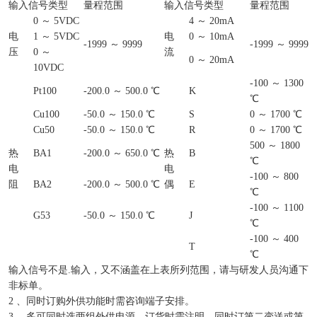
输入信号类型
量程范围
输入信号类型
量程范围
0 ～ 5VDC
4 ～ 20mA
电
1 ～ 5VDC
电
0 ～ 10mA
-1999 ～ 9999
-1999 ～ 9999
压
0 ～
流
0 ～ 20mA
10VDC
-100 ～ 1300
Pt100
-200.0 ～ 500.0 ℃
K
℃
Cu100
-50.0 ～ 150.0 ℃
S
0 ～ 1700 ℃
Cu50
-50.0 ～ 150.0 ℃
R
0 ～ 1700 ℃
500 ～ 1800
热
BA1
-200.0 ～ 650.0 ℃
热
B
℃
电
电
-100 ～ 800
阻
BA2
-200.0 ～ 500.0 ℃
偶
E
℃
-100 ～ 1100
G53
-50.0 ～ 150.0 ℃
J
℃
-100 ～ 400
T
℃
输入信号不是.输入，又不涵盖在上表所列范围，请与研发人员沟通下
非标单。
2 、同时订购外供功能时需咨询端子安排。
3 、多可同时选两组外供电源，订货时需注明，同时订第二变送或第