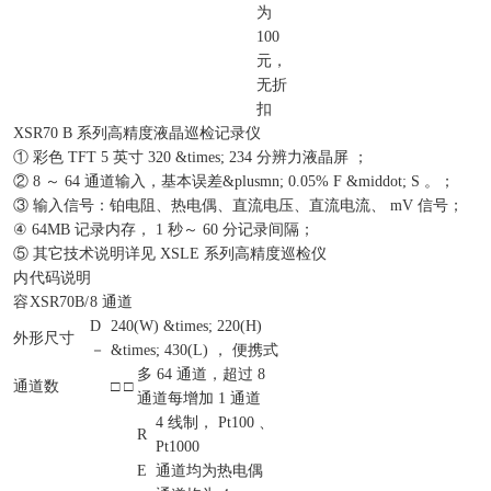
为
100
元，
无折
扣
XSR70 B 系列高精度液晶巡检记录仪
① 彩色 TFT 5 英寸 320 &times; 234 分辨力液晶屏 ；
② 8 ～ 64 通道输入，基本误差&plusmn; 0.05% F &middot; S 。；
③ 输入信号：铂电阻、热电偶、直流电压、直流电流、 mV 信号；
④ 64MB 记录内存， 1 秒～ 60 分记录间隔；
⑤ 其它技术说明详见 XSLE 系列高精度巡检仪
内
代码说明
容
XSR70B/
8 通道
D
240(W) &times; 220(H)
外形尺寸
－
&times; 430(L) ， 便携式
多 64 通道，超过 8
通道数
□ □
通道每增加 1 通道
4 线制， Pt100 、
R
Pt1000
E
通道均为热电偶