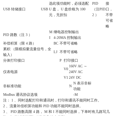
选此项功能时，必须选配
PID
接
USB 转储接口
USB
U 盘， U 盘价格为 100
（注
PID
口，
元，无折扣
2 ）
不带
可省
略
M
继电器控制输出
PID 路数（注 3 ）
I
4-20MA 控制输出
补偿积算（限 4 路）
BC
不带可省略
累积 （限模拟量流量信号，全
LJ
不带可省略
输入）
分体打印接口
P
打印接口
160V AC ～
V0
仪表电源
240V AC
V1
24V DC
N 表示非标
非标准功能
N
功能
Modbus 通讯协议选项
-M
注： 1 、同时选配打印和通讯时，打印和通讯不能同时工作。
2 、流量补偿积算功能和 PID 功能不能同时选择。
3 、 PID 路数高限 4 路， M 和 I 不能同时选择，下单时有几路写几