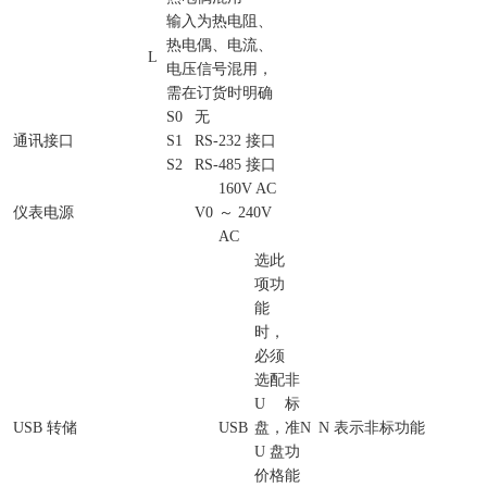
输入为热电阻、
热电偶、电流、
L
电压信号混用，
需在订货时明确
S0
无
通讯接口
S1
RS-232 接口
S2
RS-485 接口
160V AC
仪表电源
V0
～ 240V
AC
选此
项功
能
时，
必须
选配
非
U
标
USB 转储
USB
盘，
准
N
N 表示非标功能
U 盘
功
价格
能