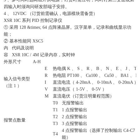
四输入时须询问研发部端子安排。
4 、 12VDC （订货前需确认，电源模块需备货）
XSR 10C 系列 PID 控制记录仪
① 采用 128 &times; 64 点阵液晶屏。汉字菜单，记录和曲线显示功
能；
② 基本性能同 XSC5
内
代码及说明
容
XSR 10C /
4M 记录内存，实时钟
外形尺寸
A-H
E
热电偶 K 、 S 、 R 、 B 、 N 、 E 、 J 、 T
R
热电阻 PT100 、 Cu100 、 Cu50 、 BA1 、 B
输入信号类型
I
直流电流（ 4-20mA 、 0-10mA 、 0-20mA ）
（注 1 ）
V
直流电压（ 1-5V 、 0-5V ）
M
直流毫伏（订货注明量程范围）
T0
无报警输出
T1
1 点报警输出
T2
2 点报警输出
报警点数量
T3
3 点报警输出
4 点报警输出（选择了控制输出 C4-C7
T4
能）