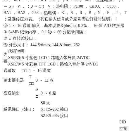
～ 5 ） V ，（ 0 ～ 5 ） V ；热电阻： Pt100 ， Cu100 ， Cu50 ，
BA1 ， BA2 ， G53 ；热电偶： K ， S ， R ， B ， N ， E ， J ， T
；及远传压力表。（其它输入信号或分度号需在订货时注明）；
③ 1 ～ 16 通道.输入，基本误差&plusmn; 0.2% 、 16 位 A/D 转换器
④ 64MB 记录内存， 0.1 秒～ 60 分记录间隔；
⑤ U 盘转贮接口；
⑥ 外形尺寸： 144 &times; 144 &times; 262
代码说明
内
XSR30/
5 寸蓝色 LCD 1 路输入带外供 24VDC
容
XSR70/
5 寸彩色 TFT LCD 1 路输入带外供 24VDC
通道数
□□
1 － 16 通道
T
输出继电器
0 ～ 12 点
□□
A
变送输出
0 ～ 8 路
□
S0
无
通讯接口（注 1 ）
S1
RS-232 接口
S2
RS-485 接口
PID
控制