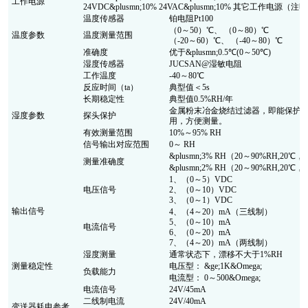
工作电源
24VDC&plusmn;10% 24VAC&plusmn;10% 其它工作电源（注
温度传感器
铂电阻Pt100
（0～50）℃、 （0～80）℃
温度参数
温度测量范围
（-20～60）℃、 （-40～80）℃
准确度
优于&plusmn;0.5℃(0～50℃)
湿度传感器
JUCSAN@湿敏电阻
工作温度
-40～80℃
反应时间（ta）
典型值＜5s
长期稳定性
典型值0.5%RH/年
金属粉末冶金烧结过滤器，即能保护
湿度参数
探头保护
用，方便测量。
有效测量范围
10%～95% RH
信号输出对应范围
0～ RH
&plusmn;3% RH（20～90%RH,20
测量准确度
&plusmn;2% RH（20～90%RH,20
1、（0～5）VDC
电压信号
2、（0～10）VDC
3、（0～1）VDC
输出信号
4、（4～20）mA（三线制）
5、（0～10）mA
电流信号
6、（0～20）mA
7、（4～20）mA（两线制）
湿度测量
通常状态下，漂移不大于1%RH
测量稳定性
电压型： &ge;1K&Omega;
负载能力
电流型： 0～500&Omega;
电流信号
24V/45mA
二线制电流
24V/40mA
变送器耗电参考