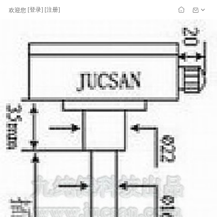
[
登录
] [
注册
]
欢迎您