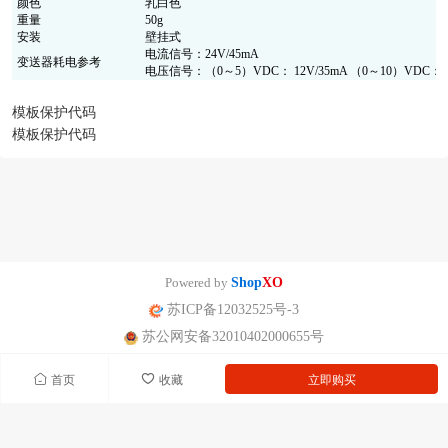
颜色
乳白色
重量
50g
安装
壁挂式
电流信号：24V/45mA
变送器耗电参考
电压信号：（0～5）VDC： 12V/35mA （0～10）VDC：24
模板保护代码
模板保护代码
Powered by
Shop
XO
苏ICP备12032525号-3
苏公网安备32010402000655号
首页
收藏
立即购买
南京迪泰尔仪表机电设备有限公司版权所有 声明：网站常规报价 仅供参
考 非标产品以实际为准。