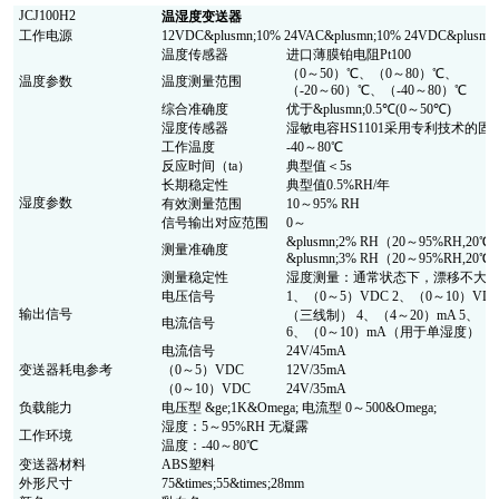
JCJ100H2
温湿度变送器
工作电源
12VDC&plusmn;10% 24VAC&plusmn;10% 24VDC&plu
温度传感器
进口薄膜铂电阻Pt100
（0～50）℃、（0～80）℃、
温度参数
温度测量范围
（-20～60）℃、（-40～80）℃
综合准确度
优于&plusmn;0.5℃(0～50℃)
湿度传感器
湿敏电容HS1101采用专利技术的
工作温度
-40～80℃
反应时间（ta）
典型值＜5s
长期稳定性
典型值0.5%RH/年
湿度参数
有效测量范围
10～95% RH
信号输出对应范围
0～
&plusmn;2% RH（20～95%RH,20℃
测量准确度
&plusmn;3% RH（20～95%RH,20℃
测量稳定性
湿度测量：通常状态下，漂移不大于
电压信号
1、（0～5）VDC 2、（0～10）VD
输出信号
（三线制） 4、（4～20）mA 5、（0
电流信号
6、（0～10）mA（用于单湿度）
电流信号
24V/45mA
变送器耗电参考
（0～5）VDC
12V/35mA
（0～10）VDC
24V/35mA
负载能力
电压型 &ge;1K&Omega; 电流型 0～500&Omega;
湿度：5～95%RH 无凝露
工作环境
温度：-40～80℃
变送器材料
ABS塑料
外形尺寸
75&times;55&times;28mm