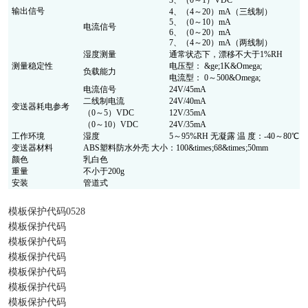
3、（0～1）VDC
输出信号
4、（4～20）mA（三线制）
5、（0～10）mA
电流信号
6、（0～20）mA
7、（4～20）mA（两线制）
湿度测量
通常状态下，漂移不大于1%RH
测量稳定性
电压型： &ge;1K&Omega;
负载能力
电流型： 0～500&Omega;
电流信号
24V/45mA
二线制电流
24V/40mA
变送器耗电参考
（0～5）VDC
12V/35mA
（0～10）VDC
24V/35mA
工作环境
湿度
5～95%RH 无凝露 温 度：-40～80℃
变送器材料
ABS塑料防水外壳 大小：100&times;68&times;50mm
颜色
乳白色
重量
不小于200g
安装
管道式
模板保护代码0528
模板保护代码
模板保护代码
模板保护代码
模板保护代码
模板保护代码
模板保护代码