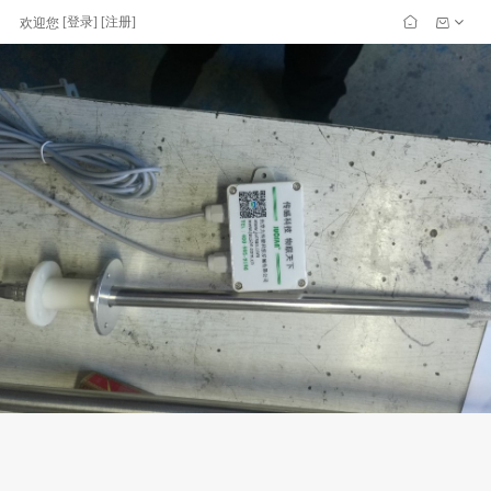
[
登录
] [
注册
]
欢迎您