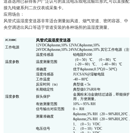
送器选用已获得客户广泛认可的直流电压或电流输出形式,可以直接配
接九纯健系列二次仪表或采集卡。
应用场合：
风管式温湿度变送器非常适合测量如风道、烟气管道、密闭容器、中
央空调进出风口等适于管道安装的各种场所的温湿度测量。
风管式温湿度变送器
JCJ100C
12VDC&plusmn;10% 12VAC&plusmn;10%
工作电源
24VDC&plusmn;10% 24VAC&plusmn;10% 其它工作电源（注
温度传感器
铂电阻Pt100
（0～50）℃、 （0～80）℃
温度参数
温度测量范围
（-20～60）℃、 （-40～80）℃
准确度
优于&plusmn;0.5℃(0～50℃)
湿度传感器
JUCSAN@湿敏电阻
工作温度
-40～80℃
反应时间（ta）
典型值＜5s
长期稳定性
典型值0.5%RH/年
金属粉末冶金烧结过滤器，即能保护
湿度参数
探头保护
用，方便测量。
有效测量范围
10%～95% RH
信号输出对应范围
0～ RH
&plusmn;3% RH（20～90%RH,20
测量准确度
&plusmn;2% RH（20～90%RH,20
1、（0～5）VDC
电压信号
2、（0～10）VDC