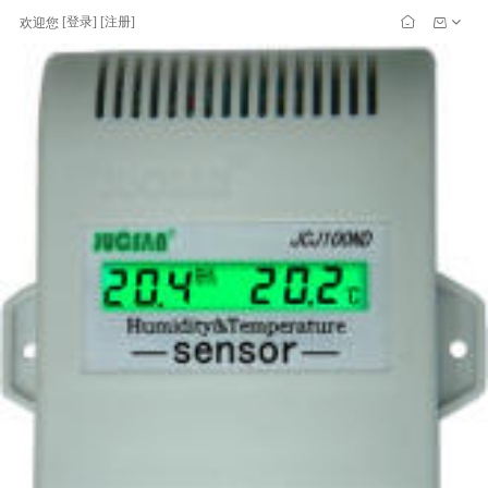
[
登录
] [
注册
]
欢迎您