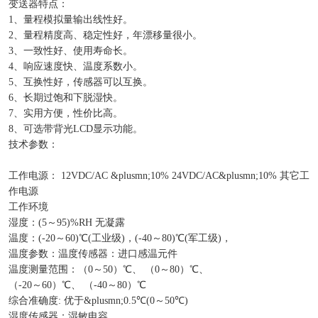
变送器特点：
1、量程模拟量输出线性好。
2、量程精度高、稳定性好，年漂移量很小。
3、一致性好、使用寿命长。
4、响应速度快、温度系数小。
5、互换性好，传感器可以互换。
6、长期过饱和下脱湿快。
7、实用方便，性价比高。
8、可选带背光LCD显示功能。
技术参数：
工作电源： 12VDC/AC &plusmn;10% 24VDC/AC&plusmn;10% 其它工
作电源
工作环境
湿度：(5～95)%RH 无凝露
温度：(-20～60)℃(工业级)，(-40～80)℃(军工级)，
温度参数：温度传感器：进口感温元件
温度测量范围：（0～50）℃、 （0～80）℃、
（-20～60）℃、 （-40～80）℃
综合准确度: 优于&plusmn;0.5℃(0～50℃)
湿度传感器：湿敏电容