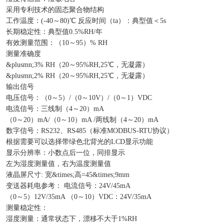
采用专利技术的固态聚合物结构
工作温度：(-40～80)℃ 反应时间（ta）：典型值＜5s
长期稳定性：典型值0.5%RH/年
有效测量范围：（10～95）% RH
测量准确度
&plusmn;3% RH（20～95%RH,25℃，无凝露）
&plusmn;2% RH（20～95%RH,25℃，无凝露）
输出信号
电压信号：（0～5）/（0～10V）/（0～1）VDC
电流信号：三线制（4～20）mA
（0～20）mA/（0～10）mA /两线制（4～20）mA
数字信号：RS232、RS485（标准MODBUS-RTU协议）
根据需要可以选择带绿色北背光的LCD显示功能
显示分辨率：小数点后一位，同排显示
左为湿度测量值，右为温度测量值
液晶屏尺寸: 宽&times;高=45&times;9mm
变送器耗电参考： 电流信号：24V/45mA
（0～5）12V/35mA （0～10）VDC：24V/35mA
测量稳定性：
湿度测量：通常状态下，漂移不大于1%RH