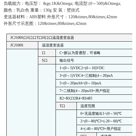
负载能力：电压型： &ge;1K&Omega; 电流型:(0～500)&Omega;
颜色：乳白色 重量：130g 安 装：壁挂式
变送器材料：ABS塑料 外形尺寸：120&times;80&times;42mm
外形尺寸示意图：120&times;80&times;42mm
JCJ100S
口
S
口口
T
口
H
口口
温
湿度变送器
JCJ100S
温
湿度变送器
口
C=
默认为普通型，可省略
S
口
输出信号
1=(0
～
5)VDC2=(0
～
10)VDC
3=(0
～
1)VDC4=
三线制
(4
～
20)mA
5=(0
～
20)mA6=(0
～
10)mA
7=
二线制
(4
～
20)mA9=
用户指定
R2=RS232R4=RS485
T
口
温度范围
0=
无温度输出
1=(0
～
50)
℃
2=(0
～
80)
℃
3=(-20
～
60)
℃
4=(-40
～
80)
℃
9=
用户指定