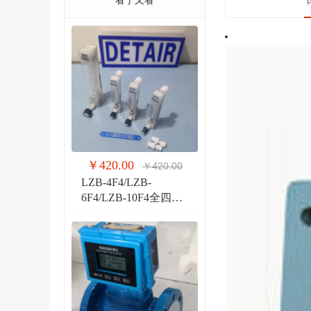
看了又看
￥420.00
￥420.00
LZB-4F4/LZB-
6F4/LZB-10F4全四氟
玻璃转子流量计 液体
气体玻璃管PVDF流量
计