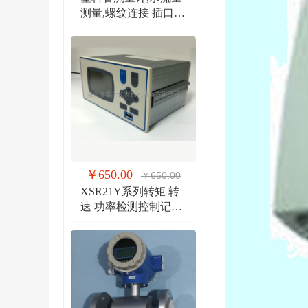
测量,螺纹连接 插口连
接 法兰连接流量计
￥650.00
￥650.00
XSR21Y系列转矩 转
速 功率检测控制记录
仪 扭矩、转速双输入