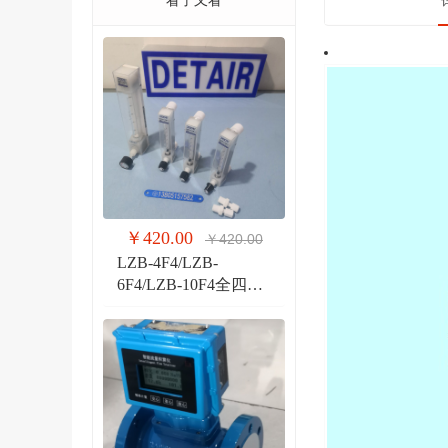
看了又看
￥420.00
￥420.00
LZB-4F4/LZB-
6F4/LZB-10F4全四氟
玻璃转子流量计 液体
气体玻璃管PVDF流量
计