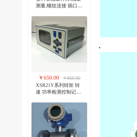
测量,螺纹连接 插口连
接 法兰连接流量计
￥650.00
￥650.00
XSR21Y系列转矩 转
速 功率检测控制记录
仪 扭矩、转速双输入