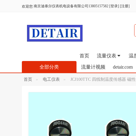
南京迪泰尔仪表机电设备有限公司13805157582
[
登录
] [
注册
]
欢迎您
首页
流量仪表
温
全部分类
流量计视频
detair.com
首页
电工仪表
JCJ100TTC 四线制温度传感器 磁