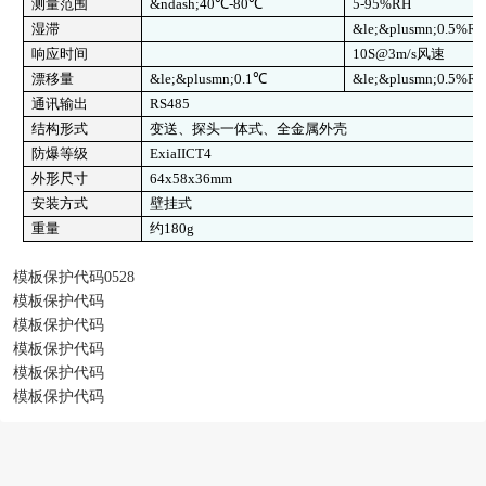
测量范围
&ndash;40℃-80℃
5-95%RH
湿滞
&le;&plusmn;0.5%R
响应时间
10S@3m/s
风速
漂移量
&le;&plusmn;0.1℃
&le;&plusmn;0.5%R
通讯输出
RS485
结构形式
变送、探头一体式、全金属外壳
防爆等级
ExiaIICT4
外形尺寸
64x58x36mm
安装方式
壁挂式
重量
约180g
模板保护代码0528
模板保护代码
模板保护代码
模板保护代码
模板保护代码
模板保护代码