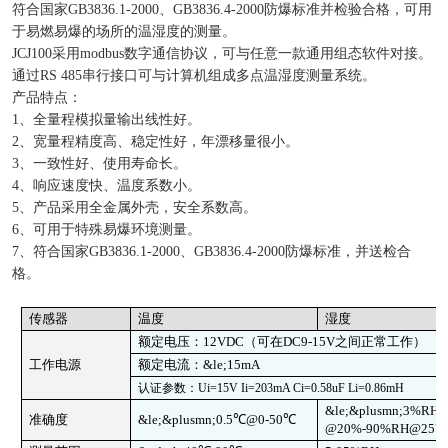
符合国家GB3836.1-2000、GB3836.4-2000防爆标准并检验合格，可用
于易燃易爆的场所的温湿度的测量。
JCJ100采用modbus数字通信协议，可与任意一款通用组态软件对接。
通过RS 485串行接口可与计算机组成多点温湿度测量系统。
产品特点：
1、全量程模拟量输出线性好。
2、宽量程精度高、稳定性好，年漂移量很小。
3、一致性好、使用寿命长。
4、响应速度快、温度系数小。
5、产品采用全金属外壳，安全系数高。
6、可用于特殊易爆环境测量。
7、符合国家GB3836.1-2000、GB3836.4-2000防爆标准，并送检合
格。
传感器
温度
湿度
额定电压：12VDC（可在DC9-15V之间正常工作）
工作电源
额定电流：&le;15mA
认证参数：Ui=15V Ii=203mA Ci=0.58uF Li=0.86mH
&le;&plusmn;3%RH
准确度
&le;
&plusmn;0.5℃@0-50℃
@20%-90%RH@25