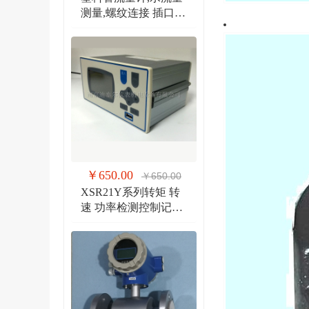
测量,螺纹连接 插口连
接 法兰连接流量计
￥650.00
￥650.00
XSR21Y系列转矩 转
速 功率检测控制记录
仪 扭矩、转速双输入