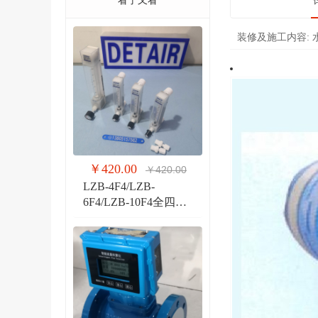
看了又看
装修及施工内容:
￥420.00
￥420.00
LZB-4F4/LZB-
6F4/LZB-10F4全四氟
玻璃转子流量计 液体
气体玻璃管PVDF流量
计