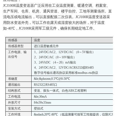
JCJ100R温度变送器广泛应用在工业温度测量、暖通空调、档案室、
生产车间、仓库、机房、通风管道、楼宇自控、工地等测量场所。直
流电压或电流输出，可以直接配接二次仪表。JCJ100R温度变送器采
用防水变送外壳，可以工作在露天或湿度较大的场所，对于温度
如-40℃，JCJ100R采用军工级元件，确保长期稳定地工作。
传感器
温度
传感器类型
进口温度敏感元件
工作电源
、输
1
、
24VDC/AC2
、
12VDC/AC
（
0
～
5V
输出）
出信号
2
、
24VDC/AC
（
0
～
10V
输出）
3
、
24VADC
（
4
～
20
）
mA
输出
4
、
24VDC/AC2
、
12VDC/ACRS232
或
RS485
数字信号输出通讯协议采用标准
modbus-rtu
协议
准确度
&le;&plusmn;0.5℃
@0-50℃
通讯输出
RS232
口
RS485
口
结构形式
变送、探头一体式、白色ABS工程塑料
工作电流
&le;
30mA
外形尺寸
84x59x33mm
安装方式
壁挂式
工作环境
&ndash;
20
℃
-
80
℃
（低温测量可按军工性能提供，仅限
JCJ1