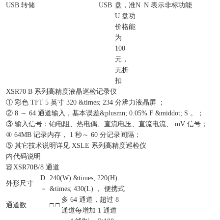
USB 转储
USB
盘，
准
N
N 表示非标功能
U 盘
功
价格
能
为
100
元，
无折
扣
XSR70 B 系列高精度液晶巡检记录仪
① 彩色 TFT 5 英寸 320 &times; 234 分辨力液晶屏 ；
② 8 ～ 64 通道输入，基本误差&plusmn; 0.05% F &middot; S 。；
③ 输入信号：铂电阻、热电偶、直流电压、直流电流、 mV 信号；
④ 64MB 记录内存， 1 秒～ 60 分记录间隔；
⑤ 其它技术说明详见 XSLE 系列高精度巡检仪
内
代码说明
容
XSR70B/
8 通道
D
240(W) &times; 220(H)
外形尺寸
－
&times; 430(L) ， 便携式
多 64 通道，超过 8
通道数
□ □
通道每增加 1 通道