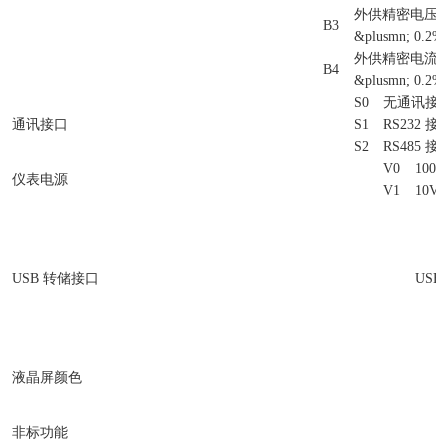
外供精密电压
B3
&plusmn; 0.2
外供精密电流
B4
&plusmn; 0.2%
S0
无通讯接
通讯接口
S1
RS232 接
S2
RS485 接
V0
100V
仪表电源
V1
10V 
USB 转储接口
USB
液晶屏颜色
非标功能