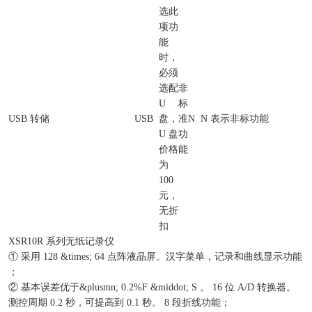
选此
项功
能
时，
必须
选配
非
U
标
USB 转储
USB
盘，
准
N
N 表示非标功能
U 盘
功
价格
能
为
100
元，
无折
扣
XSR10R 系列无纸记录仪
① 采用 128 &times; 64 点阵液晶屏。汉字菜单，记录和曲线显示功能
；
② 基本误差优于&plusmn; 0.2%F &middot; S 。 16 位 A/D 转换器。
测控周期 0.2 秒，可提高到 0.1 秒。 8 段折线功能；