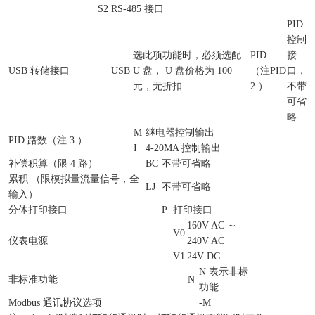
S2
RS-485 接口
PID
控制
选此项功能时，必须选配
PID
接
USB 转储接口
USB
U 盘， U 盘价格为 100
（注
PID
口，
元，无折扣
2 ）
不带
可省
略
M
继电器控制输出
PID 路数（注 3 ）
I
4-20MA 控制输出
补偿积算（限 4 路）
BC
不带可省略
累积 （限模拟量流量信号，全
LJ
不带可省略
输入）
分体打印接口
P
打印接口
160V AC ～
V0
仪表电源
240V AC
V1
24V DC
N 表示非标
非标准功能
N
功能
Modbus 通讯协议选项
-M