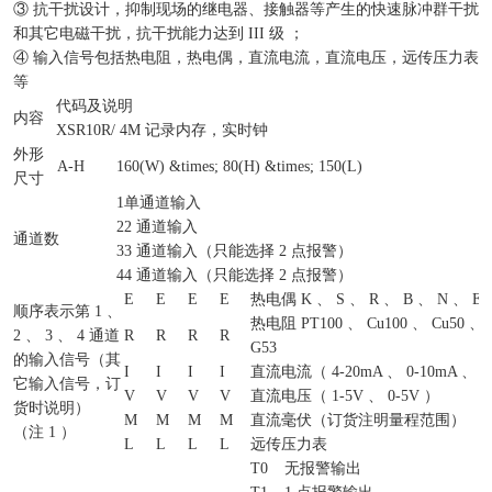
③ 抗干扰设计，抑制现场的继电器、接触器等产生的快速脉冲群干扰
和其它电磁干扰，抗干扰能力达到 III 级 ；
④ 输入信号包括热电阻，热电偶，直流电流，直流电压，远传压力表
等
代码及说明
内容
XSR10R/
4M 记录内存，实时钟
外形
A-H
160(W) &times; 80(H) &times; 150(L)
尺寸
1
单通道输入
2
2 通道输入
通道数
3
3 通道输入（只能选择 2 点报警）
4
4 通道输入（只能选择 2 点报警）
E
E
E
E
热电偶 K 、 S 、 R 、 B 、 N 、 E 
顺序表示第 1 、
热电阻 PT100 、 Cu100 、 Cu50 、 
2 、 3 、 4 通道
R
R
R
R
G53
的输入信号（其
I
I
I
I
直流电流（ 4-20mA 、 0-10mA 、 0
它输入信号，订
V
V
V
V
直流电压（ 1-5V 、 0-5V ）
货时说明）
M
M
M
M
直流毫伏（订货注明量程范围）
（注 1 ）
L
L
L
L
远传压力表
T0
无报警输出