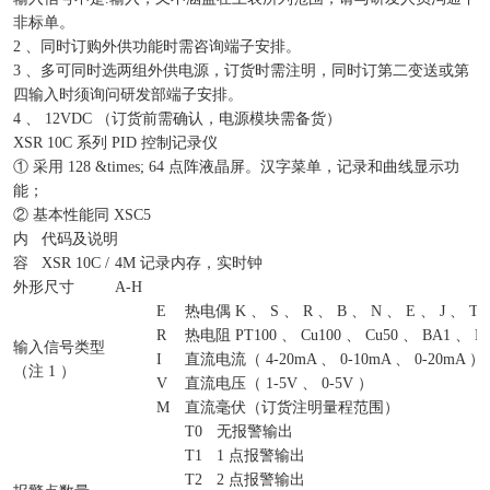
非标单。
2 、同时订购外供功能时需咨询端子安排。
3 、多可同时选两组外供电源，订货时需注明，同时订第二变送或第
四输入时须询问研发部端子安排。
4 、 12VDC （订货前需确认，电源模块需备货）
XSR 10C 系列 PID 控制记录仪
① 采用 128 &times; 64 点阵液晶屏。汉字菜单，记录和曲线显示功
能；
② 基本性能同 XSC5
内
代码及说明
容
XSR 10C /
4M 记录内存，实时钟
外形尺寸
A-H
E
热电偶 K 、 S 、 R 、 B 、 N 、 E 、 J 、 T
R
热电阻 PT100 、 Cu100 、 Cu50 、 BA1 、 B
输入信号类型
I
直流电流（ 4-20mA 、 0-10mA 、 0-20mA ）
（注 1 ）
V
直流电压（ 1-5V 、 0-5V ）
M
直流毫伏（订货注明量程范围）
T0
无报警输出
T1
1 点报警输出
T2
2 点报警输出