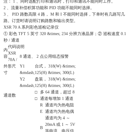
注： 1 、同时选配打印和通讯时，打印和通讯不能同时工作。
2 、流量补偿积算功能和 PID 功能不能同时选择。
3 、 PID 路数高限 4 路， M 和 I 不能同时选择，下单时有几路写几
路。订货时请说明订购路数和输出类型。
XSR 70 A 系列彩色巡检记录仪
① 彩色 TFT 5 英寸 320 &times; 234 分辨力液晶屏；② 巡检速度 0.1
秒 / 通道
代码说明
内
XSR
容
8 通道、 2 点公用组态报警
70A /
外形尺
Y1
台式， 318(W) &times;
寸
&mdash;
125(H) &times; 300(L)
Y2
盘装， 318(W) &times;
&mdash;
125(H) &times; 300(L)
□
多 64 通道，超过 8
通道数
□
通道每增加 1 通道
R
通道均为热电阻
E
通道均为热电偶
通道均为 4 ～
20mA 或 1 ～ 5V
B
等电流、电压信