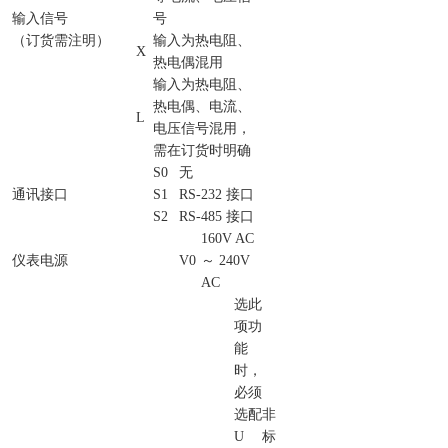
输入信号
号
（订货需注明）
输入为热电阻、
X
热电偶混用
输入为热电阻、
热电偶、电流、
L
电压信号混用，
需在订货时明确
S0
无
通讯接口
S1
RS-232 接口
S2
RS-485 接口
160V AC
仪表电源
V0
～ 240V
AC
选此
项功
能
时，
必须
选配
非
U
标