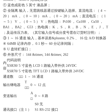
① 蓝色或彩色 5 英寸 液晶屏；
② 全隔离.输入，无需跳线器通过按键输入选择。直流电流：（ 4 ～
20 ） mA ，（ 0 ～ 10 ） mA ，（ 0 ～ 20 ） mA ；直流电压：（ 1
～ 5 ） V ，（ 0 ～ 5 ） V ；热电阻： Pt100 ， Cu100 ， Cu50 ，
BA1 ， BA2 ， G53 ；热电偶： K ， S ， R ， B ， N ， E ， J ， T
；及远传压力表。（其它输入信号或分度号需在订货时注明）；
③ 1 ～ 16 通道.输入，基本误差&plusmn; 0.2% 、 16 位 A/D 转换器
④ 64MB 记录内存， 0.1 秒～ 60 分记录间隔；
⑤ U 盘转贮接口；
⑥ 外形尺寸： 144 &times; 144 &times; 262
代码说明
内
XSR30/
5 寸蓝色 LCD 1 路输入带外供 24VDC
容
XSR70/
5 寸彩色 TFT LCD 1 路输入带外供 24VDC
通道数
□□
1 － 16 通道
T
输出继电器
0 ～ 12 点
□□
A
变送输出
0 ～ 8 路
□
S0
无
通讯接口（注 1 ）
S1
RS-232 接口