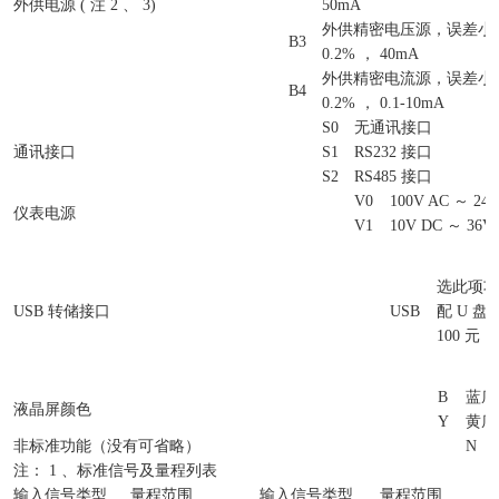
外供电源 ( 注 2 、 3)
50mA
外供精密电压源，误差小于&p
B3
0.2% ， 40mA
外供精密电流源，误差小于&p
B4
0.2% ， 0.1-10mA
S0
无通讯接口
通讯接口
S1
RS232 接口
S2
RS485 接口
V0
100V AC ～ 240
仪表电源
V1
10V DC ～ 36V
选此项功
USB 转储接口
USB
配 U 盘
100 元
B
蓝底
液晶屏颜色
Y
黄底
非标准功能（没有可省略）
N
注： 1 、标准信号及量程列表
输入信号类型
量程范围
输入信号类型
量程范围