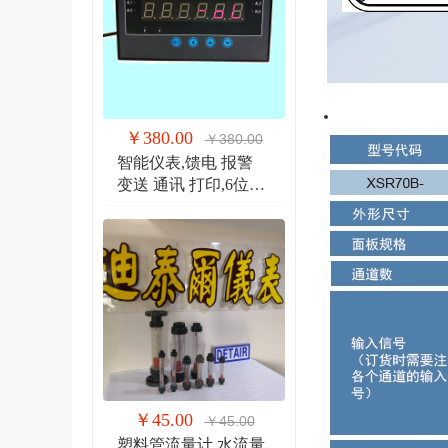
￥380.00
￥380.00
智能仪表,馈电 报警
变送 通讯 打印,6位显
示仪 DTR900EW
￥45.00
￥45.00
塑料管流量计,水流量