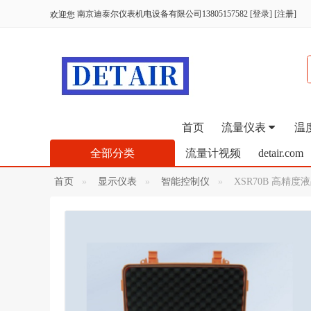
南京迪泰尔仪表机电设备有限公司13805157582
[
登录
] [
注册
]
欢迎您
首页
流量仪表
温
全部分类
流量计视频
detair.com
首页
显示仪表
智能控制仪
XSR70B 高精