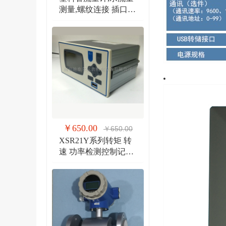
测量,螺纹连接 插口连
接 法兰连接流量计
￥650.00
￥650.00
XSR21Y系列转矩 转
速 功率检测控制记录
仪 扭矩、转速双输入