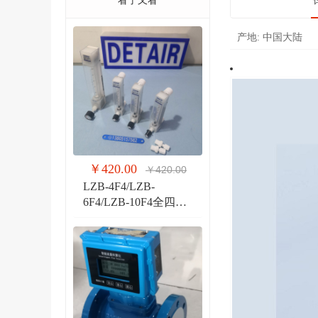
看了又看
产地:
中国大陆
￥420.00
￥420.00
LZB-4F4/LZB-
6F4/LZB-10F4全四氟
玻璃转子流量计 液体
气体玻璃管PVDF流量
计