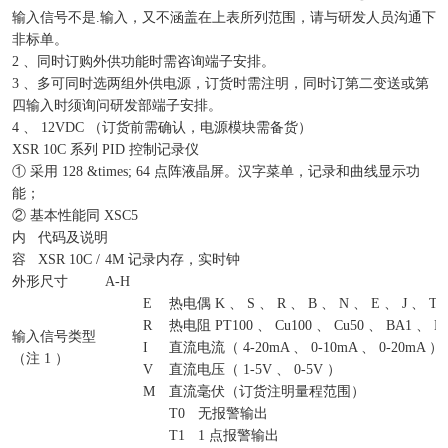
输入信号不是.输入，又不涵盖在上表所列范围，请与研发人员沟通下
非标单。
2 、同时订购外供功能时需咨询端子安排。
3 、多可同时选两组外供电源，订货时需注明，同时订第二变送或第
四输入时须询问研发部端子安排。
4 、 12VDC （订货前需确认，电源模块需备货）
XSR 10C 系列 PID 控制记录仪
① 采用 128 &times; 64 点阵液晶屏。汉字菜单，记录和曲线显示功
能；
② 基本性能同 XSC5
内
代码及说明
容
XSR 10C /
4M 记录内存，实时钟
外形尺寸
A-H
E
热电偶 K 、 S 、 R 、 B 、 N 、 E 、 J 、 T
R
热电阻 PT100 、 Cu100 、 Cu50 、 BA1 、 B
输入信号类型
I
直流电流（ 4-20mA 、 0-10mA 、 0-20mA ）
（注 1 ）
V
直流电压（ 1-5V 、 0-5V ）
M
直流毫伏（订货注明量程范围）
T0
无报警输出
T1
1 点报警输出