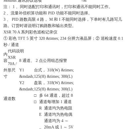
Modbus 通讯协议选项
-M
注： 1 、同时选配打印和通讯时，打印和通讯不能同时工作。
2 、流量补偿积算功能和 PID 功能不能同时选择。
3 、 PID 路数高限 4 路， M 和 I 不能同时选择，下单时有几路写几
路。订货时请说明订购路数和输出类型。
XSR 70 A 系列彩色巡检记录仪
① 彩色 TFT 5 英寸 320 &times; 234 分辨力液晶屏；② 巡检速度 0.1
秒 / 通道
代码说明
内
XSR
容
8 通道、 2 点公用组态报警
70A /
外形尺
Y1
台式， 318(W) &times;
寸
&mdash;
125(H) &times; 300(L)
Y2
盘装， 318(W) &times;
&mdash;
125(H) &times; 300(L)
□
多 64 通道，超过 8
通道数
□
通道每增加 1 通道
R
通道均为热电阻
E
通道均为热电偶
通道均为 4 ～
20mA 或 1 ～ 5V