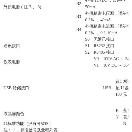
外供 12VDC ，误差小于&pl
B2
外供电源 ( 注 2 、 3)
50mA
外供精密电压源，误差小于&p
B3
0.2% ， 40mA
外供精密电流源，误差小于&p
B4
0.2% ， 0.1-10mA
S0
无通讯接口
通讯接口
S1
RS232 接口
S2
RS485 接口
V0
100V AC ～ 240
仪表电源
V1
10V DC ～ 36V
选此项功
USB 转储接口
USB
配 U 盘
100 元
B
蓝底
液晶屏颜色
Y
黄底
非标准功能（没有可省略）
N
注： 1 、标准信号及量程列表