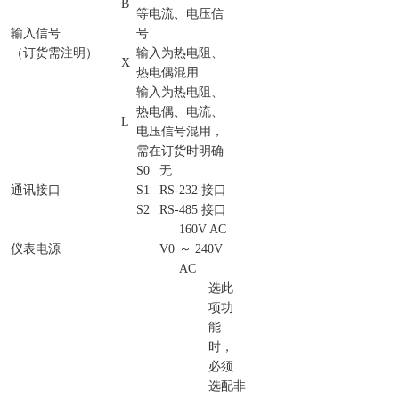
B
等电流、电压信
输入信号
号
（订货需注明）
输入为热电阻、
X
热电偶混用
输入为热电阻、
热电偶、电流、
L
电压信号混用，
需在订货时明确
S0
无
通讯接口
S1
RS-232 接口
S2
RS-485 接口
160V AC
仪表电源
V0
～ 240V
AC
选此
项功
能
时，
必须
选配
非