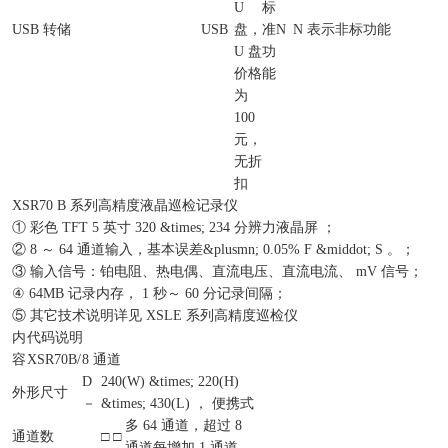
U
标
USB 转储
USB
盘，
准
N
N 表示非标功能
U 盘
功
价格
能
为
100
元，
无折
扣
XSR70 B 系列高精度液晶巡检记录仪
① 彩色 TFT 5 英寸 320 &times; 234 分辨力液晶屏 ；
② 8 ～ 64 通道输入，基本误差&plusmn; 0.05% F &middot; S 。；
③ 输入信号：铂电阻、热电偶、直流电压、直流电流、 mV 信号；
④ 64MB 记录内存， 1 秒～ 60 分记录间隔；
⑤ 其它技术说明详见 XSLE 系列高精度巡检仪
内
代码说明
容
XSR70B/
8 通道
D
240(W) &times; 220(H)
外形尺寸
－
&times; 430(L) ， 便携式
多 64 通道，超过 8
通道数
□ □
通道每增加 1 通道