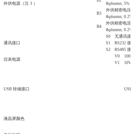
B2
外供电源（注 3 ）
&plusmn; 5% 
外供精密电压
B3
&plusmn; 0.2
外供精密电流
B4
&plusmn; 0.2%
S0
无通讯接
通讯接口
S1
RS232 接
S2
RS485 接
V0
100V
仪表电源
V1
10V 
USB 转储接口
USB
液晶屏颜色