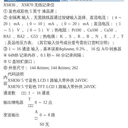
XSR30 、 XSR70 无纸记录仪
① 蓝色或彩色 5 英寸 液晶屏；
② 全隔离.输入，无需跳线器通过按键输入选择。直流电流：（ 4 ～
20 ） mA ，（ 0 ～ 10 ） mA ，（ 0 ～ 20 ） mA ；直流电压：（ 1
～ 5 ） V ，（ 0 ～ 5 ） V ；热电阻： Pt100 ， Cu100 ， Cu50 ，
BA1 ， BA2 ， G53 ；热电偶： K ， S ， R ， B ， N ， E ， J ， T
；及远传压力表。（其它输入信号或分度号需在订货时注明）；
③ 1 ～ 16 通道.输入，基本误差&plusmn; 0.2% 、 16 位 A/D 转换器
④ 64MB 记录内存， 0.1 秒～ 60 分记录间隔；
⑤ U 盘转贮接口；
⑥ 外形尺寸： 144 &times; 144 &times; 262
代码说明
内
XSR30/
5 寸蓝色 LCD 1 路输入带外供 24VDC
容
XSR70/
5 寸彩色 TFT LCD 1 路输入带外供 24VDC
通道数
□□
1 － 16 通道
T
输出继电器
0 ～ 12 点
□□
A
变送输出
0 ～ 8 路
□
S0
无