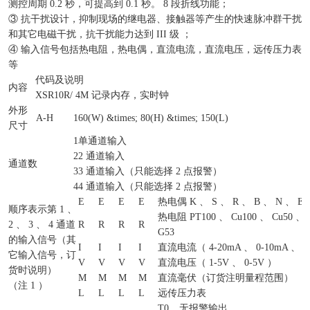
测控周期 0.2 秒，可提高到 0.1 秒。 8 段折线功能；
③ 抗干扰设计，抑制现场的继电器、接触器等产生的快速脉冲群干扰
和其它电磁干扰，抗干扰能力达到 III 级 ；
④ 输入信号包括热电阻，热电偶，直流电流，直流电压，远传压力表
等
代码及说明
内容
XSR10R/
4M 记录内存，实时钟
外形
A-H
160(W) &times; 80(H) &times; 150(L)
尺寸
1
单通道输入
2
2 通道输入
通道数
3
3 通道输入（只能选择 2 点报警）
4
4 通道输入（只能选择 2 点报警）
E
E
E
E
热电偶 K 、 S 、 R 、 B 、 N 、 E 
顺序表示第 1 、
热电阻 PT100 、 Cu100 、 Cu50 、 
2 、 3 、 4 通道
R
R
R
R
G53
的输入信号（其
I
I
I
I
直流电流（ 4-20mA 、 0-10mA 、 0
它输入信号，订
V
V
V
V
直流电压（ 1-5V 、 0-5V ）
货时说明）
M
M
M
M
直流毫伏（订货注明量程范围）
（注 1 ）
L
L
L
L
远传压力表
T0
无报警输出