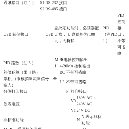
通讯接口（注 1 ）
S1
RS-232 接口
S2
RS-485 接口
PID
控制
选此项功能时，必须选配
PID
接
USB 转储接口
USB
U 盘， U 盘价格为 100
（注
PID
口，
元，无折扣
2 ）
不带
可省
略
M
继电器控制输出
PID 路数（注 3 ）
I
4-20MA 控制输出
补偿积算（限 4 路）
BC
不带可省略
累积 （限模拟量流量信号，全
LJ
不带可省略
输入）
分体打印接口
P
打印接口
160V AC ～
V0
仪表电源
240V AC
V1
24V DC
N 表示非标
非标准功能
N
功能