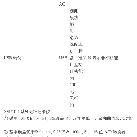
AC
选此
项功
能
时，
必须
选配
非
U
标
USB 转储
USB
盘，
准
N
N 表示非标功能
U 盘
功
价格
能
为
100
元，
无折
扣
XSR10R 系列无纸记录仪
① 采用 128 &times; 64 点阵液晶屏。汉字菜单，记录和曲线显示功能
；
② 基本误差优于&plusmn; 0.2%F &middot; S 。 16 位 A/D 转换器。