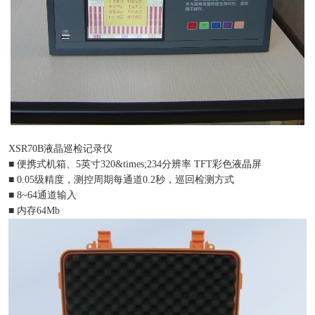
XSR70B液晶巡检记录仪
■ 便携式机箱、5英寸320&times;234分辨率 TFT彩色液晶屏
■ 0.05级精度，测控周期每通道0.2秒，巡回检测方式
■ 8~64通道输入
■ 内存64Mb