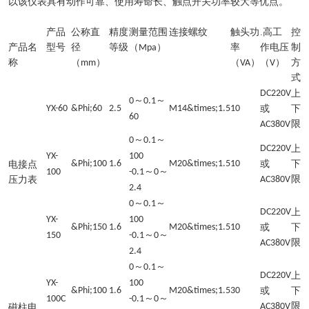
以该仪表具有动作可靠、使用寿命长、触点开关功率较大等优点。
产品
公称直
精度
测量范围
连接螺纹
触头功
.高工
控
产品名
型号
径
等级
（
）
率
作电压
制
Mpa
称
（
）
（
）
（
）
方
mm
VA
V
式
DC220V
上
～
～
0
0.1
YX-60
&Phi;60
2.5
M14&times;1.5
10
或
下
60
限
AC380V
～
～
0
0.1
DC220V
上
YX-
100
&Phi;100
1.6
M20&times;1.5
10
或
下
电接点
～
～
100
-0.1
0
限
压力表
AC380V
2.4
～
～
0
0.1
DC220V
上
YX-
100
&Phi;150
1.6
M20&times;1.5
10
或
下
～
～
150
-0.1
0
限
AC380V
2.4
～
～
0
0.1
DC220V
上
YX-
100
&Phi;100
1.6
M20&times;1.5
30
或
下
～
～
100C
-0.1
0
限
AC380V
磁柱电