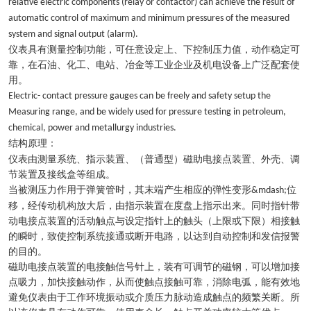
relative electric components (relay or contactor) can achieve the result of
automatic control of maximum and minimum pressures of the measured
system and signal output (alarm).
仪表具有测量控制功能，可任意设定上、下控制压力值，动作稳定可
靠，在石油、化工、电站、冶金等工业企业及机电设备上广泛配套使
用。
Electric- contact pressure gauges can be freely and safety setup the
Measuring range, and be widely used for pressure testing in petroleum,
chemical, power and metallurgy industries.
结构原理：
仪表由测量系统、指示装置、（普通型）磁助电接点装置、外壳、调
节装置及接线盒等组成。
当被测压力作用于弹簧管时，其末端产生相应的弹性变形
位
&mdash;
移，经传动机构放大后，由指示装置在度盘上指示出来。同时指针带
动电接点装置的活动触点与设定指针上的触头（上限或下限）相接触
的瞬时，致使控制系统接通或断开电路，以达到自动控制和发信报警
的目的。
磁助电接点装置的电接触信号针上，装有可调节的磁钢，可以增加接
点吸力，加快接触动作，从而使触点接触可靠，消除电弧，能有效地
避免仪表由于工作环境振动或介质压力脉动造成触点的频繁关断。所