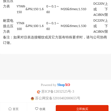
接点压
DC220V
上
力表
～
～
YTWX-
0
0.1
&Phi;150
1.6
M20&times;1.5
10
或
下
150
60
限
AC380V
耐震电
DC220V
上
～
～
YTNX-
0
0.1
接点压
&Phi;100
1.6
M20&times;1.5
30
或
下
100
60
力表
限
AC380V
备注：如果对仪表连接螺纹或其它方面有特殊要求时，请与公司协商
订做。
Powered by
Shop
XO
苏ICP备12032525号-3
苏公网安备32010402000655号
首页
收藏
立即购买