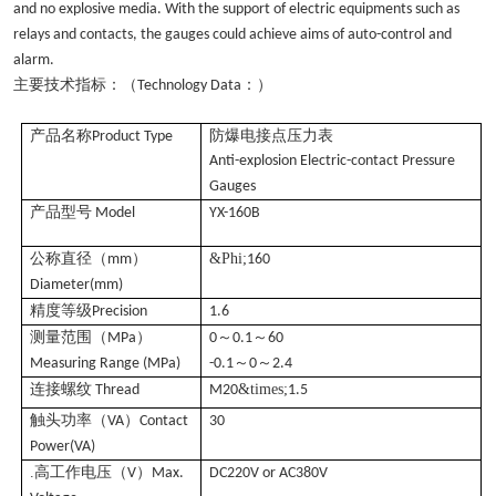
and no explosive media. With the support of electric equipments such as
relays and contacts, the gauges could achieve aims of auto-control and
alarm.
主要技术指标：（
：）
Technology Data
产品名称
防爆电接点压力表
Product Type
Anti-explosion Electric-contact Pressure
Gauges
产品型号
Model
YX-160B
公称直径（
）
&Phi;
mm
160
Diameter(mm)
精度等级
Precision
1.6
测量范围（
）
～
～
MPa
0
0.1
60
～
～
Measuring Range (MPa)
-0.1
0
2.4
连接螺纹
&times;
Thread
M20
1.5
触头功率（
）
VA
Contact
30
Power(VA)
.高工作电压（
）
V
Max.
DC220V or AC380V