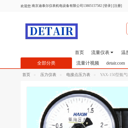
南京迪泰尔仪表机电设备有限公司13805157582
[
登录
] [
注册
]
欢迎您
首页
流量仪表
温
全部分类
流量计视频
detair.com
首页
压力仪表
电接点压力表
YAX-150型氨