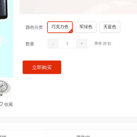
巧克力色
军绿色
天蓝色
颜色分类
库存
20
台
数量
-
+
立即购买
收藏