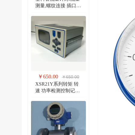
测量,螺纹连接 插口连
接 法兰连接流量计
￥650.00
￥650.00
XSR21Y系列转矩 转
速 功率检测控制记录
仪 扭矩、转速双输入