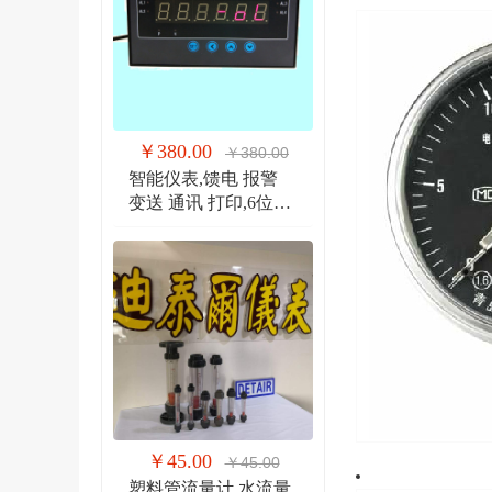
￥380.00
￥380.00
智能仪表,馈电 报警
变送 通讯 打印,6位显
示仪 DTR900EW
￥45.00
￥45.00
塑料管流量计,水流量