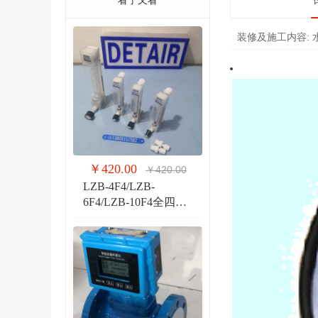
看了又看
装修及施工内容:
￥420.00
￥420.00
LZB-4F4/LZB-
6F4/LZB-10F4全四氟
玻璃转子流量计 液体
气体玻璃管PVDF流量
计