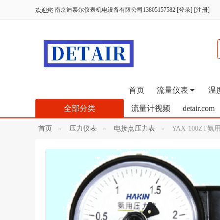
南京迪泰尔仪表机电设备有限公司13805157582
[
登录
] [
注册
]
欢迎您
首页
流量仪表
温
全部分类
流量计视频
detair.com
首页
压力仪表
电接点压力表
YAX-100Z