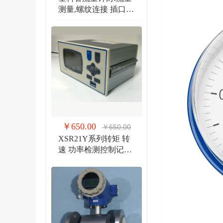
测量,螺纹连接 插口连
接 法兰连接流量计
￥650.00
￥650.00
XSR21Y系列转矩 转
速 功率检测控制记录
仪 扭矩、转速双输入