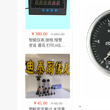
￥380.00
￥380.00
智能仪表,馈电 报警
变送 通讯 打印,6位显
示仪 DTR900EW
￥45.00
￥45.00
塑料管流量计,水流量