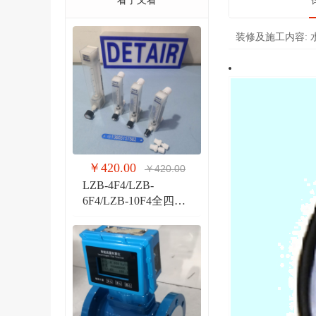
看了又看
装修及施工内容:
￥420.00
￥420.00
LZB-4F4/LZB-
6F4/LZB-10F4全四氟
玻璃转子流量计 液体
气体玻璃管PVDF流量
计